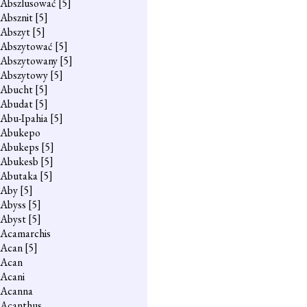
Abszlusować
[5]
Absznit
[5]
Abszyt
[5]
Abszytować
[5]
Abszytowany
[5]
Abszytowy
[5]
Abucht
[5]
Abudat
[5]
Abu-Ipahia
[5]
Abukepo
Abukeps
[5]
Abukesb
[5]
Abutaka
[5]
Aby
[5]
Abyss
[5]
Abyst
[5]
Acamarchis
Acan
[5]
Acan
Acani
Acanna
Acanthus