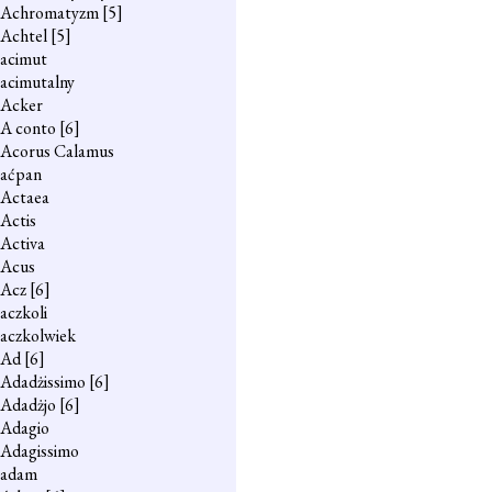
Achromatyzm
[5]
Achtel
[5]
acimut
acimutalny
Acker
A conto
[6]
Acorus Calamus
aćpan
Actaea
Actis
Activa
Acus
Acz
[6]
aczkoli
aczkolwiek
Ad
[6]
Adadżissimo
[6]
Adadżjo
[6]
Adagio
Adagissimo
adam