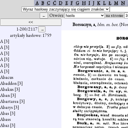
A
B
C
Ć
D
E
F
G
H
I
J
K
L
Ł
M
N
Otwórz
na stronie
Borsuczyn
,
a
,
blm. m. bot.
(Nosi
1-200/2117
artykuły hasłowe: 1759
A
[3]
A
[3]
A
[3]
A
[3]
A
[3]
A
[3]
Abacus
Abaddon
[3]
Abakus
[3]
Aban
[3]
Abartarea
[3]
Abarys
[3]
Abas
[3]
Abass
Abaz
[3]