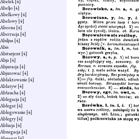
Abelek
[4]
Abeljo
[4]
Abelkowy
[4]
Abelowy
[4]
Abeona
[4]
Aberracja
[4]
Abiljus
[4]
Abis
Abiturjent
[4]
Abja
[4]
Abjuracja
[4]
Abjurować
[4]
Ablaktowanie
[4]
Ablatyw
[4]
Abłaucha
[4]
Ablegacja
[4]
Ablegat
[4]
Ablegowanie
[4]
Ablegry
[4]
Ablucja
[4]
Abnegacja
[4]
Abnegat
[4]