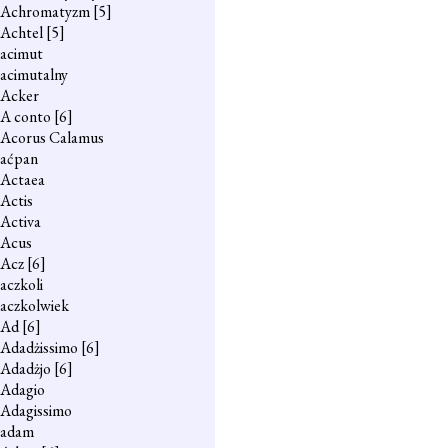
Achromatyzm
[5]
Achtel
[5]
acimut
acimutalny
Acker
A conto
[6]
Acorus Calamus
aćpan
Actaea
Actis
Activa
Acus
Acz
[6]
aczkoli
aczkolwiek
Ad
[6]
Adadżissimo
[6]
Adadżjo
[6]
Adagio
Adagissimo
adam