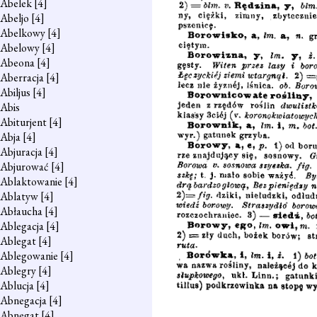
Abelek
[4]
Abeljo
[4]
Abelkowy
[4]
Abelowy
[4]
Abeona
[4]
Aberracja
[4]
Abiljus
[4]
Abis
Abiturjent
[4]
Abja
[4]
Abjuracja
[4]
Abjurować
[4]
Ablaktowanie
[4]
Ablatyw
[4]
Abłaucha
[4]
Ablegacja
[4]
Ablegat
[4]
Ablegowanie
[4]
Ablegry
[4]
Ablucja
[4]
Abnegacja
[4]
Abnegat
[4]