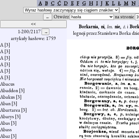
A
B
C
Ć
D
E
F
G
H
I
J
K
L
Ł
M
N
Otwórz
na stronie
Borkarnia
,
ni
,
lm.
nie
,
ż.
i
Bor
1-200/2117
legneji przez Stanisława Borka d
artykuły hasłowe: 1759
A
[3]
A
[3]
A
[3]
A
[3]
A
[3]
A
[3]
Abacus
Abaddon
[3]
Abakus
[3]
Aban
[3]
Abartarea
[3]
Abarys
[3]
Abas
[3]
Abass
Abaz
[3]