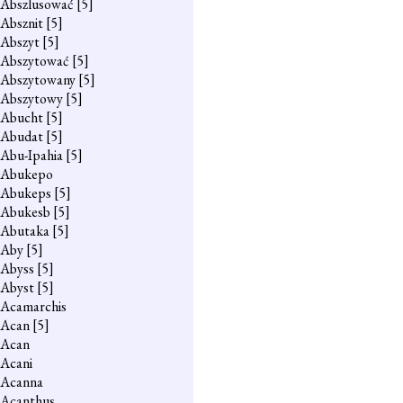
Abszlusować
[5]
Absznit
[5]
Abszyt
[5]
Abszytować
[5]
Abszytowany
[5]
Abszytowy
[5]
Abucht
[5]
Abudat
[5]
Abu-Ipahia
[5]
Abukepo
Abukeps
[5]
Abukesb
[5]
Abutaka
[5]
Aby
[5]
Abyss
[5]
Abyst
[5]
Acamarchis
Acan
[5]
Acan
Acani
Acanna
Acanthus