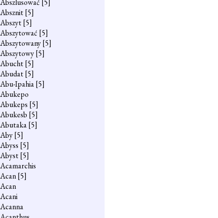
Abszlusować
[5]
Absznit
[5]
Abszyt
[5]
Abszytować
[5]
Abszytowany
[5]
Abszytowy
[5]
Abucht
[5]
Abudat
[5]
Abu-Ipahia
[5]
Abukepo
Abukeps
[5]
Abukesb
[5]
Abutaka
[5]
Aby
[5]
Abyss
[5]
Abyst
[5]
Acamarchis
Acan
[5]
Acan
Acani
Acanna
Acanthus