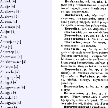
Abelek
[4]
Abeljo
[4]
Abelkowy
[4]
Abelowy
[4]
Abeona
[4]
Aberracja
[4]
Abiljus
[4]
Abis
Abiturjent
[4]
Abja
[4]
Abjuracja
[4]
Abjurować
[4]
Ablaktowanie
[4]
Ablatyw
[4]
Abłaucha
[4]
Ablegacja
[4]
Ablegat
[4]
Ablegowanie
[4]
Ablegry
[4]
Ablucja
[4]
Abnegacja
[4]
Abnegat
[4]