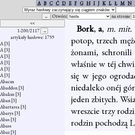
A
B
C
Ć
D
E
F
G
H
I
J
K
L
Ł
M
N
Otwórz
na stronie
Bork
,
a
,
m. mit.
1-200/2117
artykuły hasłowe: 1759
potop, trzech mę
A
[3]
żonami, schronili
A
[3]
A
[3]
właśnie w téj chw
A
[3]
A
[3]
się w jego ogroda
A
[3]
Abacus
niedaleko onéj gó
Abaddon
[3]
Abakus
[3]
jeden zbitych. Wsi
Aban
[3]
Abartarea
[3]
wreszcie trzy rodz
Abarys
[3]
Abas
[3]
rodzin pochodzą L
Abass
Abaz
[3]