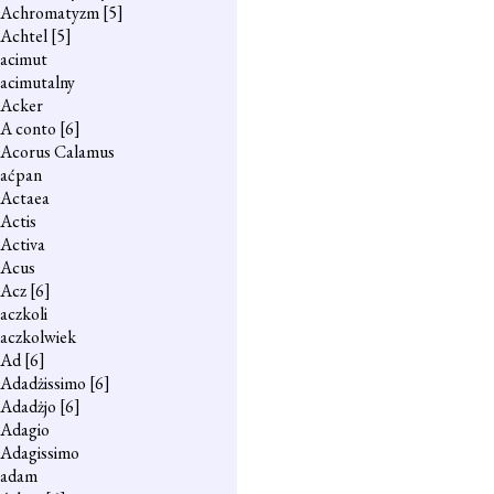
Achromatyzm
[5]
Achtel
[5]
acimut
acimutalny
Acker
A conto
[6]
Acorus Calamus
aćpan
Actaea
Actis
Activa
Acus
Acz
[6]
aczkoli
aczkolwiek
Ad
[6]
Adadżissimo
[6]
Adadżjo
[6]
Adagio
Adagissimo
adam