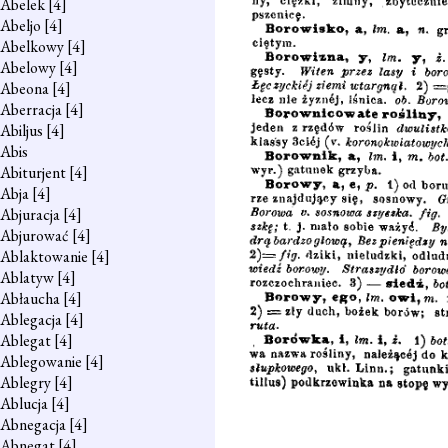
Abelek
[4]
Abeljo
[4]
Abelkowy
[4]
Abelowy
[4]
Abeona
[4]
Aberracja
[4]
Abiljus
[4]
Abis
Abiturjent
[4]
Abja
[4]
Abjuracja
[4]
Abjurować
[4]
Ablaktowanie
[4]
Ablatyw
[4]
Abłaucha
[4]
Ablegacja
[4]
Ablegat
[4]
Ablegowanie
[4]
Ablegry
[4]
Ablucja
[4]
Abnegacja
[4]
Abnegat
[4]