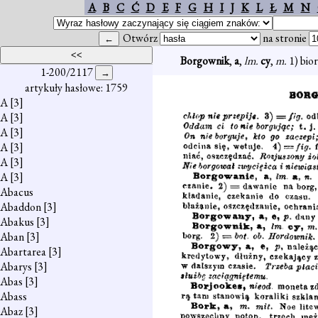
A
B
C
Ć
D
E
F
G
H
I
J
K
L
Ł
M
N
Otwórz
na stronie
Borgownik
,
a
,
lm.
cy
,
m.
1) bio
1-200/2117
artykuły hasłowe: 1759
A
[3]
A
[3]
A
[3]
A
[3]
A
[3]
A
[3]
Abacus
Abaddon
[3]
Abakus
[3]
Aban
[3]
Abartarea
[3]
Abarys
[3]
Abas
[3]
Abass
Abaz
[3]