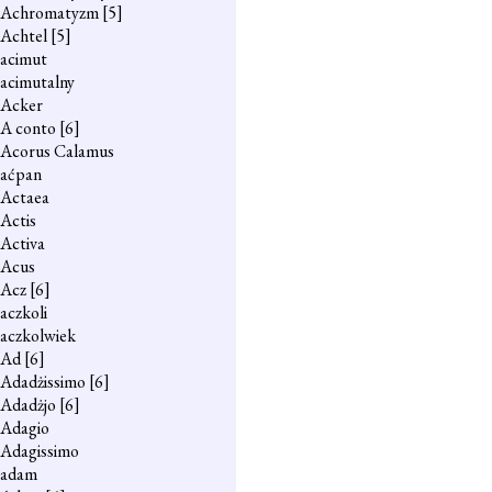
Achromatyzm
[5]
Achtel
[5]
acimut
acimutalny
Acker
A conto
[6]
Acorus Calamus
aćpan
Actaea
Actis
Activa
Acus
Acz
[6]
aczkoli
aczkolwiek
Ad
[6]
Adadżissimo
[6]
Adadżjo
[6]
Adagio
Adagissimo
adam