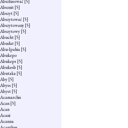
Abszlusować
[5]
Absznit
[5]
Abszyt
[5]
Abszytować
[5]
Abszytowany
[5]
Abszytowy
[5]
Abucht
[5]
Abudat
[5]
Abu-Ipahia
[5]
Abukepo
Abukeps
[5]
Abukesb
[5]
Abutaka
[5]
Aby
[5]
Abyss
[5]
Abyst
[5]
Acamarchis
Acan
[5]
Acan
Acani
Acanna
Acanthus