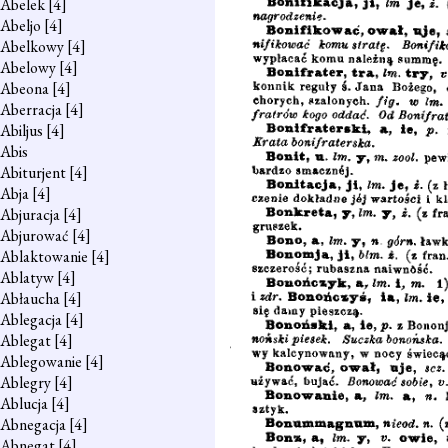
Abelek
[4]
Abeljo
[4]
Abelkowy
[4]
Abelowy
[4]
Abeona
[4]
Aberracja
[4]
Abiljus
[4]
Abis
Abiturjent
[4]
Abja
[4]
Abjuracja
[4]
Abjurować
[4]
Ablaktowanie
[4]
Ablatyw
[4]
Abłaucha
[4]
Ablegacja
[4]
Ablegat
[4]
Ablegowanie
[4]
Ablegry
[4]
Ablucja
[4]
Abnegacja
[4]
Abnegat
[4]