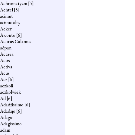
Achromatyzm
[5]
Achtel
[5]
acimut
acimutalny
Acker
A conto
[6]
Acorus Calamus
aćpan
Actaea
Actis
Activa
Acus
Acz
[6]
aczkoli
aczkolwiek
Ad
[6]
Adadżissimo
[6]
Adadżjo
[6]
Adagio
Adagissimo
adam