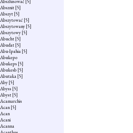
Abszlusować
[5]
Absznit
[5]
Abszyt
[5]
Abszytować
[5]
Abszytowany
[5]
Abszytowy
[5]
Abucht
[5]
Abudat
[5]
Abu-Ipahia
[5]
Abukepo
Abukeps
[5]
Abukesb
[5]
Abutaka
[5]
Aby
[5]
Abyss
[5]
Abyst
[5]
Acamarchis
Acan
[5]
Acan
Acani
Acanna
Acanthus