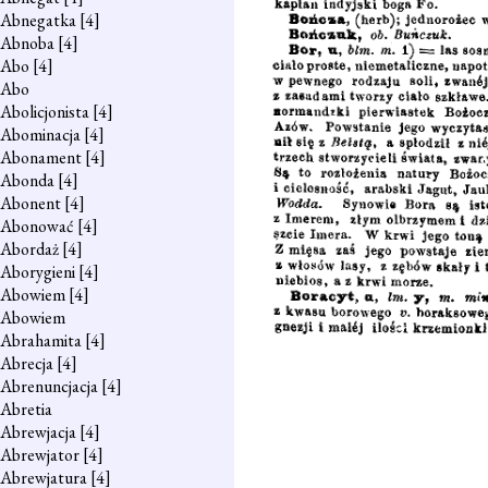
Abnegatka
[4]
Abnoba
[4]
Abo
[4]
Abo
Abolicjonista
[4]
Abominacja
[4]
Abonament
[4]
Abonda
[4]
Abonent
[4]
Abonować
[4]
Abordaż
[4]
Aborygieni
[4]
Abowiem
[4]
Abowiem
Abrahamita
[4]
Abrecja
[4]
Abrenuncjacja
[4]
Abretia
Abrewjacja
[4]
Abrewjator
[4]
Abrewjatura
[4]