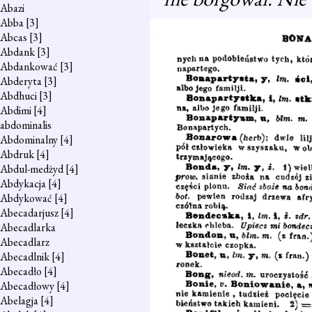
Abazi
Abba
[3]
Abcas
[3]
Abdank
[3]
Abdankować
[3]
Abderyta
[3]
Abdhuci
[3]
Abdimi
[4]
abdominalis
Abdominalny
[4]
Abdruk
[4]
Abdul-medżyd
[4]
Abdykacja
[4]
Abdykować
[4]
Abecadarjusz
[4]
Abecadlarka
Abecadlarz
Abecadlnik
[4]
Abecadło
[4]
Abecadłowy
[4]
Abelagja
[4]