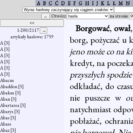
A
B
C
Ć
D
E
F
G
H
I
J
K
L
Ł
M
N
Otwórz
na stronie
Borgować
,
ował
1-200/2117
artykuły hasłowe: 1759
borg, pożyczać u 
A
[3]
jeno może co na 
A
[3]
A
[3]
kredyt, na poczek
A
[3]
A
[3]
przyszłych spodzi
A
[3]
Abacus
odkładać, do czas
Abaddon
[3]
Abakus
[3]
nie puszcze w
o
Aban
[3]
Abartarea
[3]
natychmiast odpow
Abarys
[3]
Abas
[3]
pobłażać, ochrani
Abass
nie borgował. Nie 
Abaz
[3]