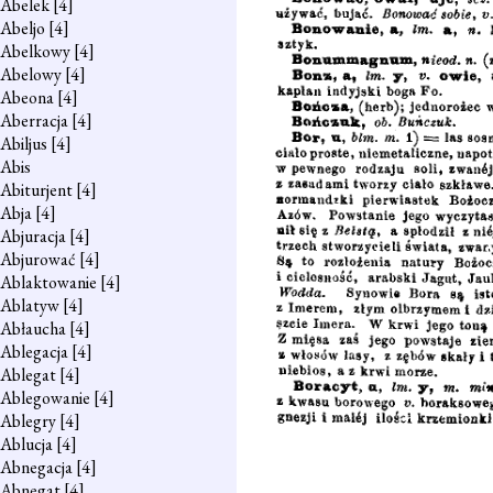
Abelek
[4]
Abeljo
[4]
Abelkowy
[4]
Abelowy
[4]
Abeona
[4]
Aberracja
[4]
Abiljus
[4]
Abis
Abiturjent
[4]
Abja
[4]
Abjuracja
[4]
Abjurować
[4]
Ablaktowanie
[4]
Ablatyw
[4]
Abłaucha
[4]
Ablegacja
[4]
Ablegat
[4]
Ablegowanie
[4]
Ablegry
[4]
Ablucja
[4]
Abnegacja
[4]
Abnegat
[4]