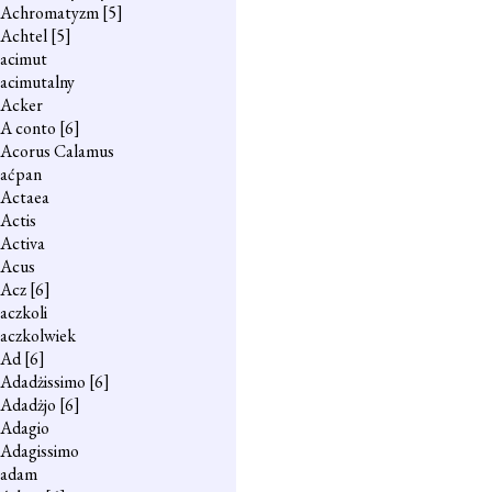
Achromatyzm
[5]
Achtel
[5]
acimut
acimutalny
Acker
A conto
[6]
Acorus Calamus
aćpan
Actaea
Actis
Activa
Acus
Acz
[6]
aczkoli
aczkolwiek
Ad
[6]
Adadżissimo
[6]
Adadżjo
[6]
Adagio
Adagissimo
adam