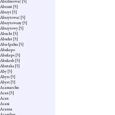
Abszlusować
[5]
Absznit
[5]
Abszyt
[5]
Abszytować
[5]
Abszytowany
[5]
Abszytowy
[5]
Abucht
[5]
Abudat
[5]
Abu-Ipahia
[5]
Abukepo
Abukeps
[5]
Abukesb
[5]
Abutaka
[5]
Aby
[5]
Abyss
[5]
Abyst
[5]
Acamarchis
Acan
[5]
Acan
Acani
Acanna
Acanthus