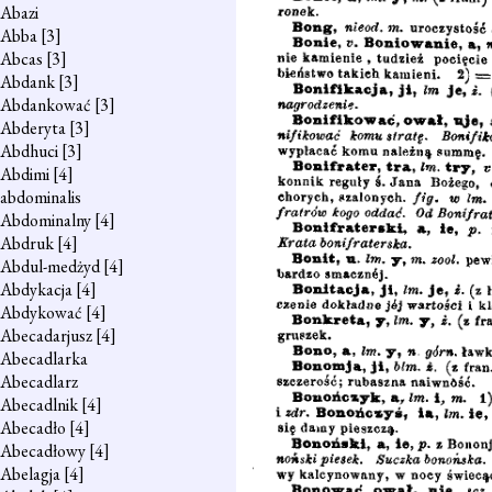
Abazi
Abba
[3]
Abcas
[3]
Abdank
[3]
Abdankować
[3]
Abderyta
[3]
Abdhuci
[3]
Abdimi
[4]
abdominalis
Abdominalny
[4]
Abdruk
[4]
Abdul-medżyd
[4]
Abdykacja
[4]
Abdykować
[4]
Abecadarjusz
[4]
Abecadlarka
Abecadlarz
Abecadlnik
[4]
Abecadło
[4]
Abecadłowy
[4]
Abelagja
[4]