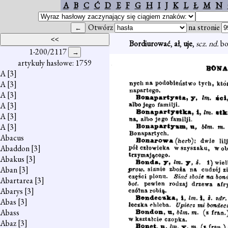
A
B
C
Ć
D
E
F
G
H
I
J
K
L
Ł
M
N
Otwórz
na stronie
Bordiurować
,
ał
,
uje
,
scz. nd.
bo
1-200/2117
artykuły hasłowe: 1759
A
[3]
A
[3]
A
[3]
A
[3]
A
[3]
A
[3]
Abacus
Abaddon
[3]
Abakus
[3]
Aban
[3]
Abartarea
[3]
Abarys
[3]
Abas
[3]
Abass
Abaz
[3]