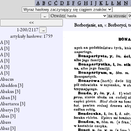
A
B
C
Ć
D
E
F
G
H
I
J
K
L
Ł
M
N
Otwórz
na stronie
Borborjanie
,
an
,
v.
Borboryci
,
t
1-200/2117
artykuły hasłowe: 1759
A
[3]
A
[3]
A
[3]
A
[3]
A
[3]
A
[3]
Abacus
Abaddon
[3]
Abakus
[3]
Aban
[3]
Abartarea
[3]
Abarys
[3]
Abas
[3]
Abass
Abaz
[3]