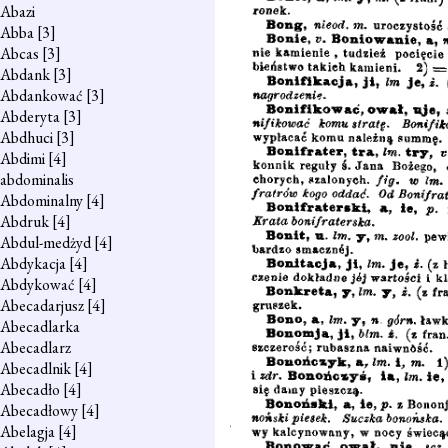
Abazi
Abba
[3]
Abcas
[3]
Abdank
[3]
Abdankować
[3]
Abderyta
[3]
Abdhuci
[3]
Abdimi
[4]
abdominalis
Abdominalny
[4]
Abdruk
[4]
Abdul-medżyd
[4]
Abdykacja
[4]
Abdykować
[4]
Abecadarjusz
[4]
Abecadlarka
Abecadlarz
Abecadlnik
[4]
Abecadło
[4]
Abecadłowy
[4]
Abelagja
[4]