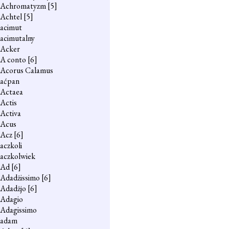
Achromatyzm
[5]
Achtel
[5]
acimut
acimutalny
Acker
A conto
[6]
Acorus Calamus
aćpan
Actaea
Actis
Activa
Acus
Acz
[6]
aczkoli
aczkolwiek
Ad
[6]
Adadżissimo
[6]
Adadżjo
[6]
Adagio
Adagissimo
adam