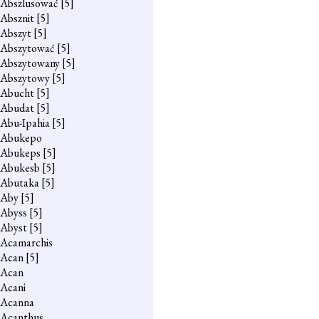
Abszlusować
[5]
Absznit
[5]
Abszyt
[5]
Abszytować
[5]
Abszytowany
[5]
Abszytowy
[5]
Abucht
[5]
Abudat
[5]
Abu-Ipahia
[5]
Abukepo
Abukeps
[5]
Abukesb
[5]
Abutaka
[5]
Aby
[5]
Abyss
[5]
Abyst
[5]
Acamarchis
Acan
[5]
Acan
Acani
Acanna
Acanthus