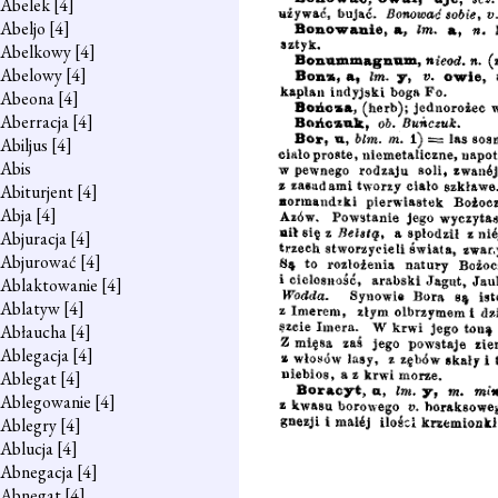
Abelek
[4]
Abeljo
[4]
Abelkowy
[4]
Abelowy
[4]
Abeona
[4]
Aberracja
[4]
Abiljus
[4]
Abis
Abiturjent
[4]
Abja
[4]
Abjuracja
[4]
Abjurować
[4]
Ablaktowanie
[4]
Ablatyw
[4]
Abłaucha
[4]
Ablegacja
[4]
Ablegat
[4]
Ablegowanie
[4]
Ablegry
[4]
Ablucja
[4]
Abnegacja
[4]
Abnegat
[4]