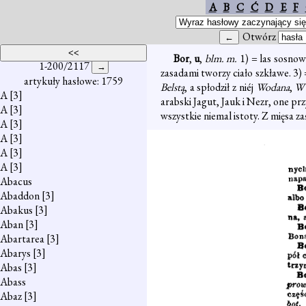
A
B
C
Ć
D
E
F
Otwórz
Bor
,
u
,
blm. m.
1) = las sosno
1-200/2117
zasadami tworzy ciało szkławe. 3)
artykuły hasłowe: 1759
Belstą
, a spłodził z niéj
Wodana
,
W 
A
[3]
arabski Jagut, Jauk i Nezr, one p
A
[3]
wszystkie niemal istoty. Z mięsa za
A
[3]
A
[3]
A
[3]
A
[3]
Abacus
Abaddon
[3]
Abakus
[3]
Aban
[3]
Abartarea
[3]
Abarys
[3]
Abas
[3]
Abass
Abaz
[3]