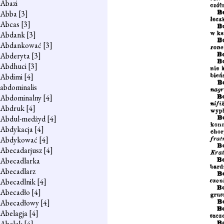
Abazi
Abba
[3]
Abcas
[3]
Abdank
[3]
Abdankować
[3]
Abderyta
[3]
Abdhuci
[3]
Abdimi
[4]
abdominalis
Abdominalny
[4]
Abdruk
[4]
Abdul-medżyd
[4]
Abdykacja
[4]
Abdykować
[4]
Abecadarjusz
[4]
Abecadlarka
Abecadlarz
Abecadlnik
[4]
Abecadło
[4]
Abecadłowy
[4]
Abelagja
[4]
Abelek
[4]