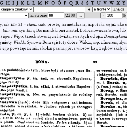
G
H
I
J
K
L
Ł
M
N
O
Ó
P
Q
R
S
Ś
T
U
V
W
X
Y
na stronie
/2280
%
wy,
ob. Bór
. 2)
= chem.
ciało proste, niemetaliczne, napotyka się już jak
 =
blm. mit.
syn
Bura
, Bormandski pierwiastek Bożoczłowieczeństwa, lu
i lego i Wego
, trzech stworzycieli świata, zwartych od ojca
Borejczykam
rzymioty
Wodda.
Synowie Bora są istoty dobre. Walczą więc z Imerem, złym
ś jego powstaje ziemia, z kolan pasma gór, z włosów lasy, z zębów skały i t