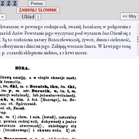
Z
Ź
Ż
Układ
o okwaszone w pewnego rodzaju soli, zwanéj
boraksem
; w połączeniu z
b zaród Azów. Powstanie jego wyczytasz pod wyrazem
bur.
Ożenił się z
i.
Są to rozłożenia natury Bożoczlowieczój, żywot, dusza i cielesność,
 olbrzymem i dziećmi jego. Zabijają wreszcie Imera. W krwi jego toną
. p.
z
czaszki sklepienia niebios, a z krwi morze.