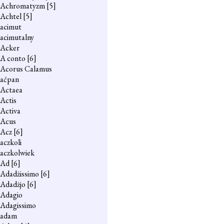
Achromatyzm
[5]
Achtel
[5]
acimut
acimutalny
Acker
A conto
[6]
Acorus Calamus
aćpan
Actaea
Actis
Activa
Acus
Acz
[6]
aczkoli
aczkolwiek
Ad
[6]
Adadżissimo
[6]
Adadżjo
[6]
Adagio
Adagissimo
adam