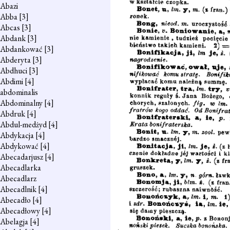
Abazi
Abba
[3]
Abcas
[3]
Abdank
[3]
Abdankować
[3]
Abderyta
[3]
Abdhuci
[3]
Abdimi
[4]
abdominalis
Abdominalny
[4]
Abdruk
[4]
Abdul-medżyd
[4]
Abdykacja
[4]
Abdykować
[4]
Abecadarjusz
[4]
Abecadlarka
Abecadlarz
Abecadlnik
[4]
Abecadło
[4]
Abecadłowy
[4]
Abelagja
[4]