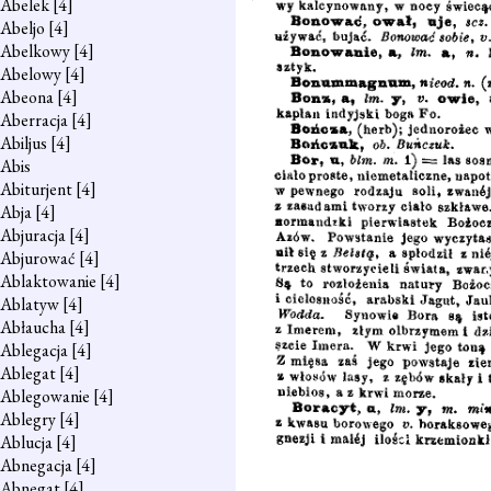
Abelek
[4]
Abeljo
[4]
Abelkowy
[4]
Abelowy
[4]
Abeona
[4]
Aberracja
[4]
Abiljus
[4]
Abis
Abiturjent
[4]
Abja
[4]
Abjuracja
[4]
Abjurować
[4]
Ablaktowanie
[4]
Ablatyw
[4]
Abłaucha
[4]
Ablegacja
[4]
Ablegat
[4]
Ablegowanie
[4]
Ablegry
[4]
Ablucja
[4]
Abnegacja
[4]
Abnegat
[4]