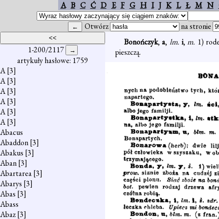
A
B
C
Ć
D
E
F
G
H
I
J
K
L
Ł
M
N
Otwórz
na stronie
Bonończyk
,
a
,
lm.
i
,
m.
1) rod
1-200/2117
pieszczą.
artykuły hasłowe: 1759
A
[3]
A
[3]
A
[3]
A
[3]
A
[3]
A
[3]
Abacus
Abaddon
[3]
Abakus
[3]
Aban
[3]
Abartarea
[3]
Abarys
[3]
Abas
[3]
Abass
Abaz
[3]