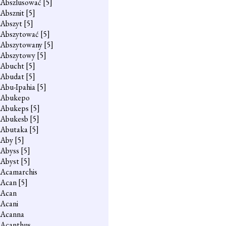
Abszlusować
[5]
Absznit
[5]
Abszyt
[5]
Abszytować
[5]
Abszytowany
[5]
Abszytowy
[5]
Abucht
[5]
Abudat
[5]
Abu-Ipahia
[5]
Abukepo
Abukeps
[5]
Abukesb
[5]
Abutaka
[5]
Aby
[5]
Abyss
[5]
Abyst
[5]
Acamarchis
Acan
[5]
Acan
Acani
Acanna
Acanthus