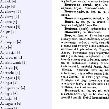
Abelek
[4]
Abeljo
[4]
Abelkowy
[4]
Abelowy
[4]
Abeona
[4]
Aberracja
[4]
Abiljus
[4]
Abis
Abiturjent
[4]
Abja
[4]
Abjuracja
[4]
Abjurować
[4]
Ablaktowanie
[4]
Ablatyw
[4]
Abłaucha
[4]
Ablegacja
[4]
Ablegat
[4]
Ablegowanie
[4]
Ablegry
[4]
Ablucja
[4]
Abnegacja
[4]
Abnegat
[4]