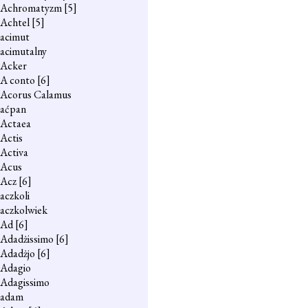
Achromatyzm
[5]
Achtel
[5]
acimut
acimutalny
Acker
A conto
[6]
Acorus Calamus
aćpan
Actaea
Actis
Activa
Acus
Acz
[6]
aczkoli
aczkolwiek
Ad
[6]
Adadżissimo
[6]
Adadżjo
[6]
Adagio
Adagissimo
adam