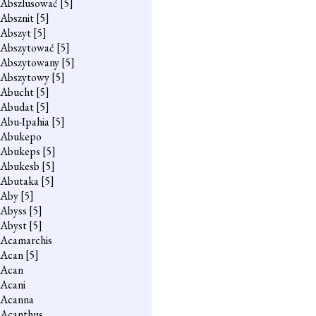
Abszlusować
[5]
Absznit
[5]
Abszyt
[5]
Abszytować
[5]
Abszytowany
[5]
Abszytowy
[5]
Abucht
[5]
Abudat
[5]
Abu-Ipahia
[5]
Abukepo
Abukeps
[5]
Abukesb
[5]
Abutaka
[5]
Aby
[5]
Abyss
[5]
Abyst
[5]
Acamarchis
Acan
[5]
Acan
Acani
Acanna
Acanthus