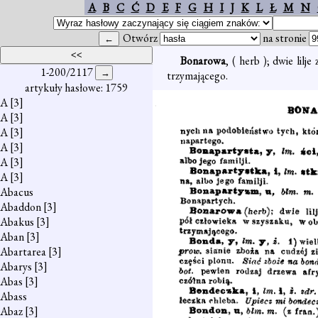
A
B
C
Ć
D
E
F
G
H
I
J
K
L
Ł
M
N
Otwórz
na stronie
Bonarowa
, ( herb ); dwie li
1-200/2117
trzymającego.
artykuły hasłowe: 1759
A
[3]
A
[3]
A
[3]
A
[3]
A
[3]
A
[3]
Abacus
Abaddon
[3]
Abakus
[3]
Aban
[3]
Abartarea
[3]
Abarys
[3]
Abas
[3]
Abass
Abaz
[3]