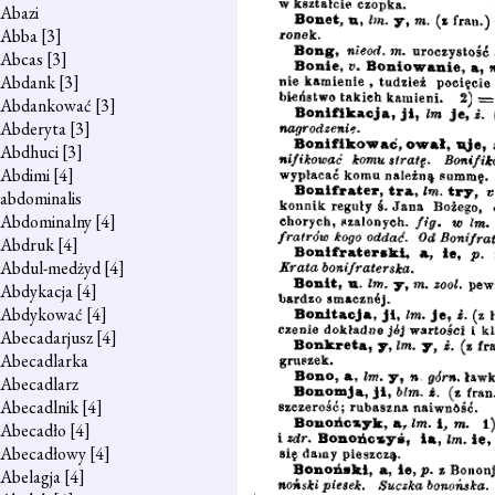
Abazi
Abba
[3]
Abcas
[3]
Abdank
[3]
Abdankować
[3]
Abderyta
[3]
Abdhuci
[3]
Abdimi
[4]
abdominalis
Abdominalny
[4]
Abdruk
[4]
Abdul-medżyd
[4]
Abdykacja
[4]
Abdykować
[4]
Abecadarjusz
[4]
Abecadlarka
Abecadlarz
Abecadlnik
[4]
Abecadło
[4]
Abecadłowy
[4]
Abelagja
[4]