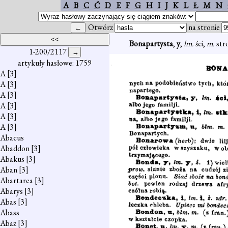
A
B
C
Ć
D
E
F
G
H
I
J
K
L
Ł
M
N
Otwórz
na stronie
Bonapartysta
,
y
,
lm.
ści,
m.
str
1-200/2117
artykuły hasłowe: 1759
A
[3]
A
[3]
A
[3]
A
[3]
A
[3]
A
[3]
Abacus
Abaddon
[3]
Abakus
[3]
Aban
[3]
Abartarea
[3]
Abarys
[3]
Abas
[3]
Abass
Abaz
[3]