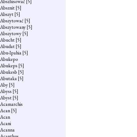
Abszlusować
[5]
Absznit
[5]
Abszyt
[5]
Abszytować
[5]
Abszytowany
[5]
Abszytowy
[5]
Abucht
[5]
Abudat
[5]
Abu-Ipahia
[5]
Abukepo
Abukeps
[5]
Abukesb
[5]
Abutaka
[5]
Aby
[5]
Abyss
[5]
Abyst
[5]
Acamarchis
Acan
[5]
Acan
Acani
Acanna
Acanthus