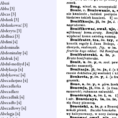
Abazi
Abba
[3]
Abcas
[3]
Abdank
[3]
Abdankować
[3]
Abderyta
[3]
Abdhuci
[3]
Abdimi
[4]
abdominalis
Abdominalny
[4]
Abdruk
[4]
Abdul-medżyd
[4]
Abdykacja
[4]
Abdykować
[4]
Abecadarjusz
[4]
Abecadlarka
Abecadlarz
Abecadlnik
[4]
Abecadło
[4]
Abecadłowy
[4]
Abelagja
[4]