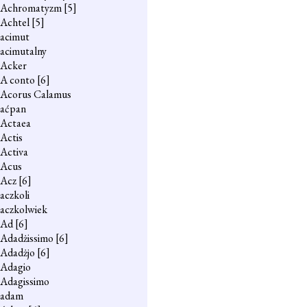
Achromatyzm
[5]
Achtel
[5]
acimut
acimutalny
Acker
A conto
[6]
Acorus Calamus
aćpan
Actaea
Actis
Activa
Acus
Acz
[6]
aczkoli
aczkolwiek
Ad
[6]
Adadżissimo
[6]
Adadżjo
[6]
Adagio
Adagissimo
adam