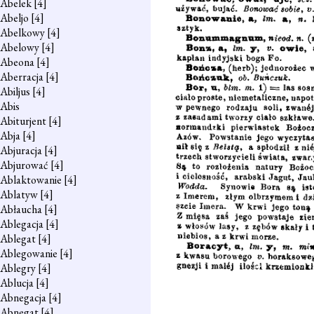
Abelek
[4]
Abeljo
[4]
Abelkowy
[4]
Abelowy
[4]
Abeona
[4]
Aberracja
[4]
Abiljus
[4]
Abis
Abiturjent
[4]
Abja
[4]
Abjuracja
[4]
Abjurować
[4]
Ablaktowanie
[4]
Ablatyw
[4]
Abłaucha
[4]
Ablegacja
[4]
Ablegat
[4]
Ablegowanie
[4]
Ablegry
[4]
Ablucja
[4]
Abnegacja
[4]
Abnegat
[4]