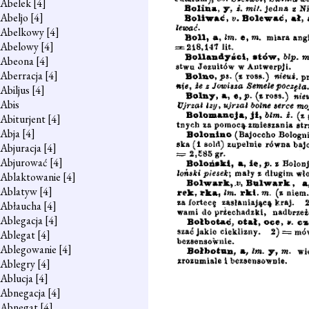
Abelek
[4]
Abeljo
[4]
Abelkowy
[4]
Abelowy
[4]
Abeona
[4]
Aberracja
[4]
Abiljus
[4]
Abis
Abiturjent
[4]
Abja
[4]
Abjuracja
[4]
Abjurować
[4]
Ablaktowanie
[4]
Ablatyw
[4]
Abłaucha
[4]
Ablegacja
[4]
Ablegat
[4]
Ablegowanie
[4]
Ablegry
[4]
Ablucja
[4]
Abnegacja
[4]
Abnegat
[4]