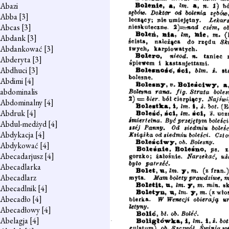
Abazi
Abba
[3]
Abcas
[3]
Abdank
[3]
Abdankować
[3]
Abderyta
[3]
Abdhuci
[3]
Abdimi
[4]
abdominalis
Abdominalny
[4]
Abdruk
[4]
Abdul-medżyd
[4]
Abdykacja
[4]
Abdykować
[4]
Abecadarjusz
[4]
Abecadlarka
Abecadlarz
Abecadlnik
[4]
Abecadło
[4]
Abecadłowy
[4]
Abelagja
[4]