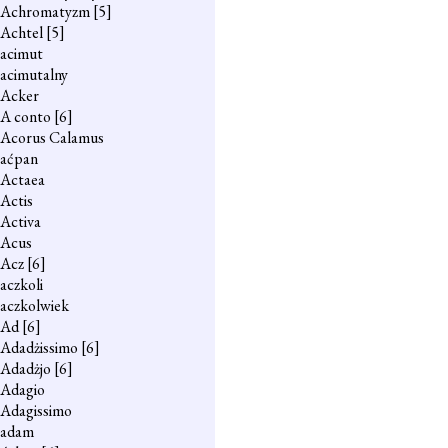
Achromatyzm
[5]
Achtel
[5]
acimut
acimutalny
Acker
A conto
[6]
Acorus Calamus
aćpan
Actaea
Actis
Activa
Acus
Acz
[6]
aczkoli
aczkolwiek
Ad
[6]
Adadżissimo
[6]
Adadżjo
[6]
Adagio
Adagissimo
adam