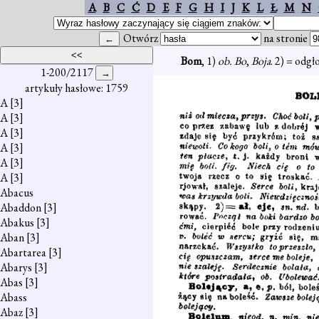
A
B
C
Ć
D
E
F
G
H
I
J
K
L
Ł
M
N
Otwórz
na stronie
Bom
, 1)
ob. Bo
,
Boja
. 2) = odg
1-200/2117
artykuły hasłowe: 1759
A
[3]
A
[3]
A
[3]
A
[3]
A
[3]
A
[3]
Abacus
Abaddon
[3]
Abakus
[3]
Aban
[3]
Abartarea
[3]
Abarys
[3]
Abas
[3]
Abass
Abaz
[3]