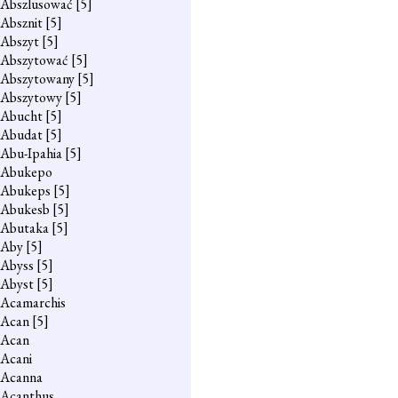
Abszlusować
[5]
Absznit
[5]
Abszyt
[5]
Abszytować
[5]
Abszytowany
[5]
Abszytowy
[5]
Abucht
[5]
Abudat
[5]
Abu-Ipahia
[5]
Abukepo
Abukeps
[5]
Abukesb
[5]
Abutaka
[5]
Aby
[5]
Abyss
[5]
Abyst
[5]
Acamarchis
Acan
[5]
Acan
Acani
Acanna
Acanthus