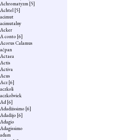
Achromatyzm
[5]
Achtel
[5]
acimut
acimutalny
Acker
A conto
[6]
Acorus Calamus
aćpan
Actaea
Actis
Activa
Acus
Acz
[6]
aczkoli
aczkolwiek
Ad
[6]
Adadżissimo
[6]
Adadżjo
[6]
Adagio
Adagissimo
adam