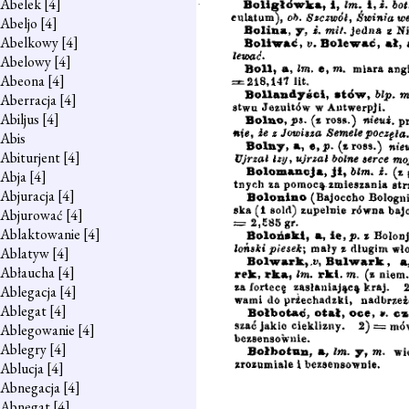
Abelek
[4]
Abeljo
[4]
Abelkowy
[4]
Abelowy
[4]
Abeona
[4]
Aberracja
[4]
Abiljus
[4]
Abis
Abiturjent
[4]
Abja
[4]
Abjuracja
[4]
Abjurować
[4]
Ablaktowanie
[4]
Ablatyw
[4]
Abłaucha
[4]
Ablegacja
[4]
Ablegat
[4]
Ablegowanie
[4]
Ablegry
[4]
Ablucja
[4]
Abnegacja
[4]
Abnegat
[4]