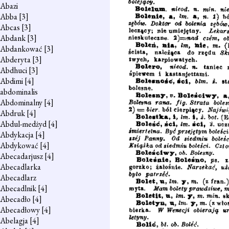
Abazi
Abba
[3]
Abcas
[3]
Abdank
[3]
Abdankować
[3]
Abderyta
[3]
Abdhuci
[3]
Abdimi
[4]
abdominalis
Abdominalny
[4]
Abdruk
[4]
Abdul-medżyd
[4]
Abdykacja
[4]
Abdykować
[4]
Abecadarjusz
[4]
Abecadlarka
Abecadlarz
Abecadlnik
[4]
Abecadło
[4]
Abecadłowy
[4]
Abelagja
[4]