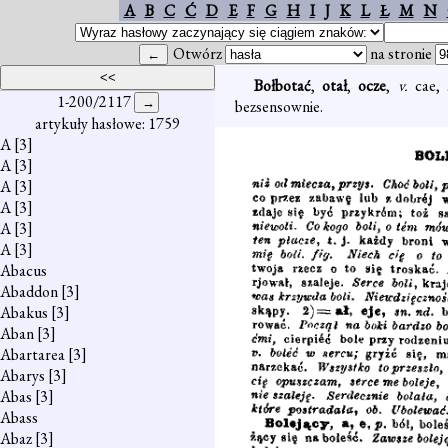
A
B
C
Ć
D
E
F
G
H
I
J
K
L
Ł
M
N
Otwórz
na stronie
Bołbotać
,
otał
,
ocze
,
v.
cae,
1-200/2117
bezsensownie.
artykuły hasłowe: 1759
A
[3]
A
[3]
A
[3]
A
[3]
A
[3]
A
[3]
Abacus
Abaddon
[3]
Abakus
[3]
Aban
[3]
Abartarea
[3]
Abarys
[3]
Abas
[3]
Abass
Abaz
[3]