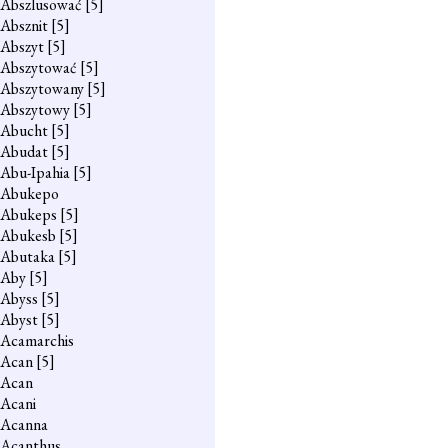
Abszlusować
[5]
Absznit
[5]
Abszyt
[5]
Abszytować
[5]
Abszytowany
[5]
Abszytowy
[5]
Abucht
[5]
Abudat
[5]
Abu-Ipahia
[5]
Abukepo
Abukeps
[5]
Abukesb
[5]
Abutaka
[5]
Aby
[5]
Abyss
[5]
Abyst
[5]
Acamarchis
Acan
[5]
Acan
Acani
Acanna
Acanthus