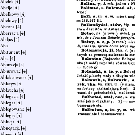
Abelek
[4]
Abeljo
[4]
Abelkowy
[4]
Abelowy
[4]
Abeona
[4]
Aberracja
[4]
Abiljus
[4]
Abis
Abiturjent
[4]
Abja
[4]
Abjuracja
[4]
Abjurować
[4]
Ablaktowanie
[4]
Ablatyw
[4]
Abłaucha
[4]
Ablegacja
[4]
Ablegat
[4]
Ablegowanie
[4]
Ablegry
[4]
Ablucja
[4]
Abnegacja
[4]
Abnegat
[4]