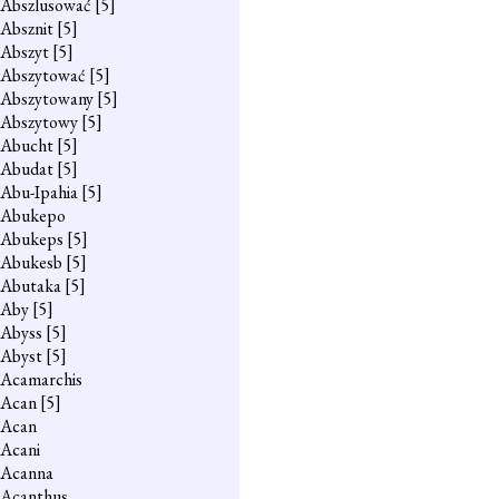
Abszlusować
[5]
Absznit
[5]
Abszyt
[5]
Abszytować
[5]
Abszytowany
[5]
Abszytowy
[5]
Abucht
[5]
Abudat
[5]
Abu-Ipahia
[5]
Abukepo
Abukeps
[5]
Abukesb
[5]
Abutaka
[5]
Aby
[5]
Abyss
[5]
Abyst
[5]
Acamarchis
Acan
[5]
Acan
Acani
Acanna
Acanthus