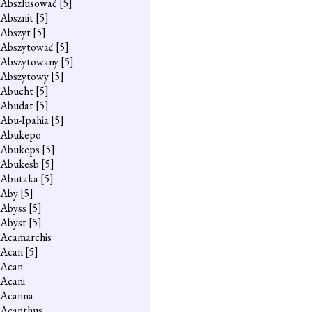
Abszlusować
[5]
Absznit
[5]
Abszyt
[5]
Abszytować
[5]
Abszytowany
[5]
Abszytowy
[5]
Abucht
[5]
Abudat
[5]
Abu-Ipahia
[5]
Abukepo
Abukeps
[5]
Abukesb
[5]
Abutaka
[5]
Aby
[5]
Abyss
[5]
Abyst
[5]
Acamarchis
Acan
[5]
Acan
Acani
Acanna
Acanthus