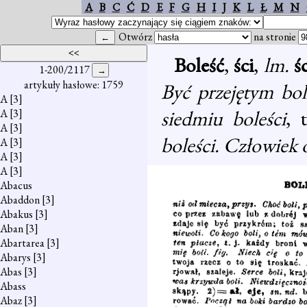
A
B
C
Ć
D
E
F
G
H
I
J
K
L
Ł
M
N
Otwórz
na stronie
Boleść
,
ści
,
lm.
ś
1-200/2117
artykuły hasłowe: 1759
Być przejętym bol
A
[3]
siedmiu boleści
, 
A
[3]
A
[3]
boleści. Człowiek 
A
[3]
A
[3]
A
[3]
Abacus
Abaddon
[3]
Abakus
[3]
Aban
[3]
Abartarea
[3]
Abarys
[3]
Abas
[3]
Abass
Abaz
[3]