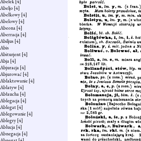
Abelek
[4]
Abeljo
[4]
Abelkowy
[4]
Abelowy
[4]
Abeona
[4]
Aberracja
[4]
Abiljus
[4]
Abis
Abiturjent
[4]
Abja
[4]
Abjuracja
[4]
Abjurować
[4]
Ablaktowanie
[4]
Ablatyw
[4]
Abłaucha
[4]
Ablegacja
[4]
Ablegat
[4]
Ablegowanie
[4]
Ablegry
[4]
Ablucja
[4]
Abnegacja
[4]
Abnegat
[4]