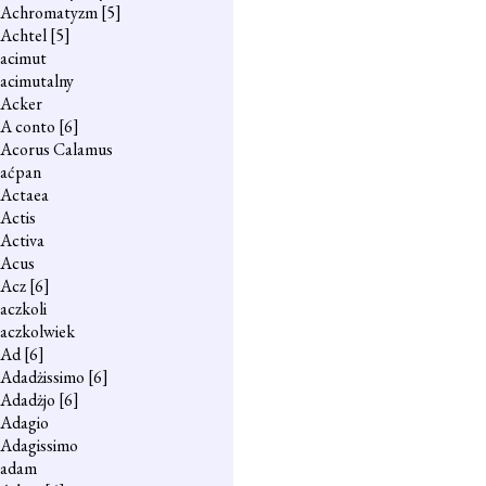
Achromatyzm
[5]
Achtel
[5]
acimut
acimutalny
Acker
A conto
[6]
Acorus Calamus
aćpan
Actaea
Actis
Activa
Acus
Acz
[6]
aczkoli
aczkolwiek
Ad
[6]
Adadżissimo
[6]
Adadżjo
[6]
Adagio
Adagissimo
adam