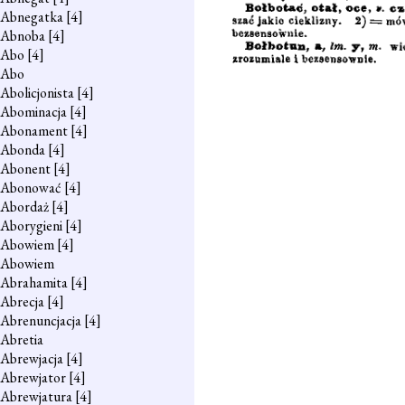
Abnegatka
[4]
Abnoba
[4]
Abo
[4]
Abo
Abolicjonista
[4]
Abominacja
[4]
Abonament
[4]
Abonda
[4]
Abonent
[4]
Abonować
[4]
Abordaż
[4]
Aborygieni
[4]
Abowiem
[4]
Abowiem
Abrahamita
[4]
Abrecja
[4]
Abrenuncjacja
[4]
Abretia
Abrewjacja
[4]
Abrewjator
[4]
Abrewjatura
[4]