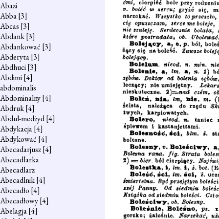
Abazi
Abba
[3]
Abcas
[3]
Abdank
[3]
Abdankować
[3]
Abderyta
[3]
Abdhuci
[3]
Abdimi
[4]
abdominalis
Abdominalny
[4]
Abdruk
[4]
Abdul-medżyd
[4]
Abdykacja
[4]
Abdykować
[4]
Abecadarjusz
[4]
Abecadlarka
Abecadlarz
Abecadlnik
[4]
Abecadło
[4]
Abecadłowy
[4]
Abelagja
[4]