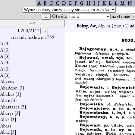
A
B
C
Ć
D
E
F
G
H
I
J
K
L
Ł
M
N
Otwórz
na stronie
Boksy
,
ów
,
blp. m.
( z an.) 1) u
1-200/2117
artykuły hasłowe: 1759
A
[3]
A
[3]
A
[3]
A
[3]
A
[3]
A
[3]
Abacus
Abaddon
[3]
Abakus
[3]
Aban
[3]
Abartarea
[3]
Abarys
[3]
Abas
[3]
Abass
Abaz
[3]