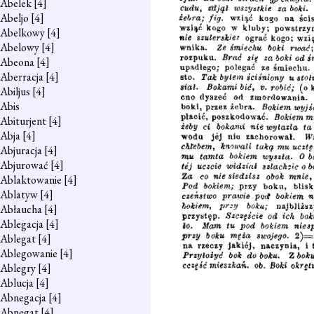
Abelek
[4]
Abeljo
[4]
Abelkowy
[4]
Abelowy
[4]
Abeona
[4]
Aberracja
[4]
Abiljus
[4]
Abis
Abiturjent
[4]
Abja
[4]
Abjuracja
[4]
Abjurować
[4]
Ablaktowanie
[4]
Ablatyw
[4]
Abłaucha
[4]
Ablegacja
[4]
Ablegat
[4]
Ablegowanie
[4]
Ablegry
[4]
Ablucja
[4]
Abnegacja
[4]
Abnegat
[4]