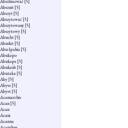
Abszlusować
[5]
Absznit
[5]
Abszyt
[5]
Abszytować
[5]
Abszytowany
[5]
Abszytowy
[5]
Abucht
[5]
Abudat
[5]
Abu-Ipahia
[5]
Abukepo
Abukeps
[5]
Abukesb
[5]
Abutaka
[5]
Aby
[5]
Abyss
[5]
Abyst
[5]
Acamarchis
Acan
[5]
Acan
Acani
Acanna
Acanthus