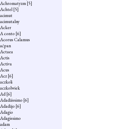
Achromatyzm
[5]
Achtel
[5]
acimut
acimutalny
Acker
A conto
[6]
Acorus Calamus
aćpan
Actaea
Actis
Activa
Acus
Acz
[6]
aczkoli
aczkolwiek
Ad
[6]
Adadżissimo
[6]
Adadżjo
[6]
Adagio
Adagissimo
adam