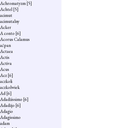
Achromatyzm
[5]
Achtel
[5]
acimut
acimutalny
Acker
A conto
[6]
Acorus Calamus
aćpan
Actaea
Actis
Activa
Acus
Acz
[6]
aczkoli
aczkolwiek
Ad
[6]
Adadżissimo
[6]
Adadżjo
[6]
Adagio
Adagissimo
adam