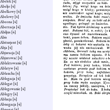
Abelek
[4]
Abeljo
[4]
Abelkowy
[4]
Abelowy
[4]
Abeona
[4]
Aberracja
[4]
Abiljus
[4]
Abis
Abiturjent
[4]
Abja
[4]
Abjuracja
[4]
Abjurować
[4]
Ablaktowanie
[4]
Ablatyw
[4]
Abłaucha
[4]
Ablegacja
[4]
Ablegat
[4]
Ablegowanie
[4]
Ablegry
[4]
Ablucja
[4]
Abnegacja
[4]
Abnegat
[4]