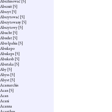
Abszlusować
[5]
Absznit
[5]
Abszyt
[5]
Abszytować
[5]
Abszytowany
[5]
Abszytowy
[5]
Abucht
[5]
Abudat
[5]
Abu-Ipahia
[5]
Abukepo
Abukeps
[5]
Abukesb
[5]
Abutaka
[5]
Aby
[5]
Abyss
[5]
Abyst
[5]
Acamarchis
Acan
[5]
Acan
Acani
Acanna
Acanthus