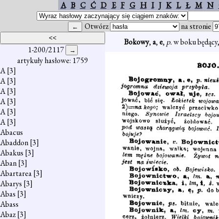
A
B
C
Ć
D
E
F
G
H
I
J
K
L
Ł
M
N
Otwórz
na stronie
Bokowy
,
a
,
e
,
p.
w boku będący,
1-200/2117
artykuły hasłowe: 1759
A
[3]
A
[3]
A
[3]
A
[3]
A
[3]
A
[3]
Abacus
Abaddon
[3]
Abakus
[3]
Aban
[3]
Abartarea
[3]
Abarys
[3]
Abas
[3]
Abass
Abaz
[3]