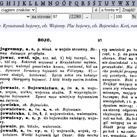
G
H
I
J
K
L
Ł
M
N
O
Ó
P
Q
R
S
Ś
T
U
V
W
X
Y
na stronie
/2280
%
y.
Rynsztunek bojowy
,
ob. Wojenny. Plac bojowy
,
ob. Bojewisko. Koń
,
rum