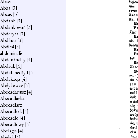
Abazi
Abba
[3]
Abcas
[3]
Abdank
[3]
Abdankować
[3]
Abderyta
[3]
Abdhuci
[3]
Abdimi
[4]
abdominalis
Abdominalny
[4]
Abdruk
[4]
Abdul-medżyd
[4]
Abdykacja
[4]
Abdykować
[4]
Abecadarjusz
[4]
Abecadlarka
Abecadlarz
Abecadlnik
[4]
Abecadło
[4]
Abecadłowy
[4]
Abelagja
[4]
Abelek
[4]