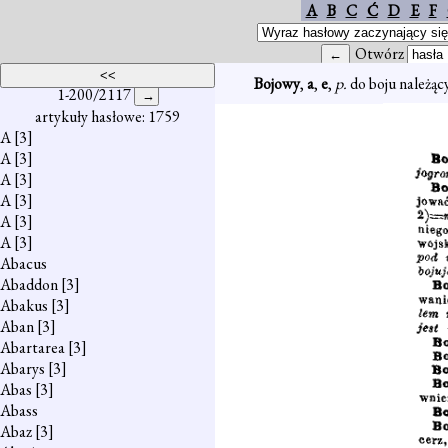
A
B
C
Ć
D
E
F
Otwórz
Bojowy
,
a
,
e
,
p.
do boju należąc
1-200/2117
artykuły hasłowe: 1759
A
[3]
A
[3]
A
[3]
A
[3]
A
[3]
A
[3]
Abacus
Abaddon
[3]
Abakus
[3]
Aban
[3]
Abartarea
[3]
Abarys
[3]
Abas
[3]
Abass
Abaz
[3]