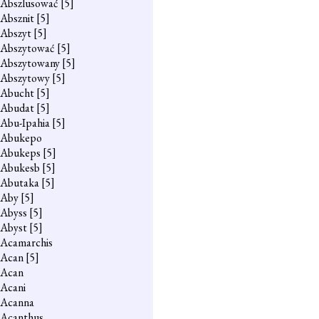
Abszlusować
[5]
Absznit
[5]
Abszyt
[5]
Abszytować
[5]
Abszytowany
[5]
Abszytowy
[5]
Abucht
[5]
Abudat
[5]
Abu-Ipahia
[5]
Abukepo
Abukeps
[5]
Abukesb
[5]
Abutaka
[5]
Aby
[5]
Abyss
[5]
Abyst
[5]
Acamarchis
Acan
[5]
Acan
Acani
Acanna
Acanthus