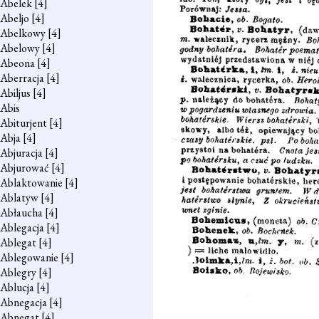
Abelek
[4]
Abeljo
[4]
Abelkowy
[4]
Abelowy
[4]
Abeona
[4]
Aberracja
[4]
Abiljus
[4]
Abis
Abiturjent
[4]
Abja
[4]
Abjuracja
[4]
Abjurować
[4]
Ablaktowanie
[4]
Ablatyw
[4]
Abłaucha
[4]
Ablegacja
[4]
Ablegat
[4]
Ablegowanie
[4]
Ablegry
[4]
Ablucja
[4]
Abnegacja
[4]
Abnegat
[4]