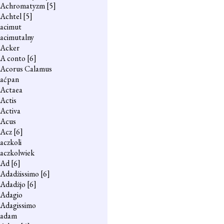
Achromatyzm
[5]
Achtel
[5]
acimut
acimutalny
Acker
A conto
[6]
Acorus Calamus
aćpan
Actaea
Actis
Activa
Acus
Acz
[6]
aczkoli
aczkolwiek
Ad
[6]
Adadżissimo
[6]
Adadżjo
[6]
Adagio
Adagissimo
adam