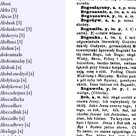
Abazi
Abba
[3]
Abcas
[3]
Abdank
[3]
Abdankować
[3]
Abderyta
[3]
Abdhuci
[3]
Abdimi
[4]
abdominalis
Abdominalny
[4]
Abdruk
[4]
Abdul-medżyd
[4]
Abdykacja
[4]
Abdykować
[4]
Abecadarjusz
[4]
Abecadlarka
Abecadlarz
Abecadlnik
[4]
Abecadło
[4]
Abecadłowy
[4]
Abelagja
[4]