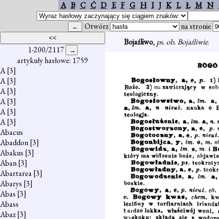
A
B
C
Ć
D
E
F
G
H
I
J
K
L
Ł
M
N
Otwórz
na stronie
Bojaźliwo
,
ps. ob. Bojaźliwie
.
1-200/2117
artykuły hasłowe: 1759
A
[3]
A
[3]
A
[3]
A
[3]
A
[3]
A
[3]
Abacus
Abaddon
[3]
Abakus
[3]
Aban
[3]
Abartarea
[3]
Abarys
[3]
Abas
[3]
Abass
Abaz
[3]