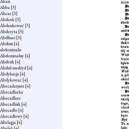
Abazi
Abba
[3]
Abcas
[3]
Abdank
[3]
Abdankować
[3]
Abderyta
[3]
Abdhuci
[3]
Abdimi
[4]
abdominalis
Abdominalny
[4]
Abdruk
[4]
Abdul-medżyd
[4]
Abdykacja
[4]
Abdykować
[4]
Abecadarjusz
[4]
Abecadlarka
Abecadlarz
Abecadlnik
[4]
Abecadło
[4]
Abecadłowy
[4]
Abelagja
[4]
Abelek
[4]