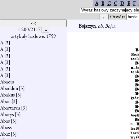
A
B
C
Ć
D
E
F
Otwórz
Bojarzyn
,
ob. Bojar
.
1-200/2117
artykuły hasłowe: 1759
A
[3]
A
[3]
A
[3]
A
[3]
A
[3]
A
[3]
Abacus
Abaddon
[3]
Abakus
[3]
Aban
[3]
Abartarea
[3]
Abarys
[3]
Abas
[3]
Abass
Abaz
[3]