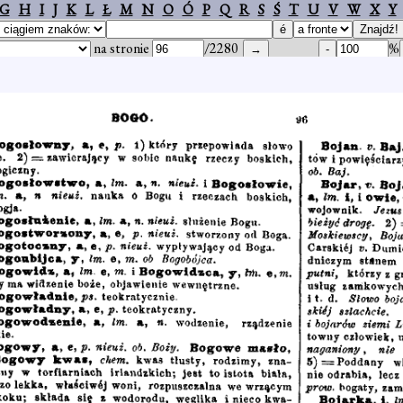
G
H
I
J
K
L
Ł
M
N
O
Ó
P
Q
R
S
Ś
T
U
V
W
X
Y
na stronie
/2280
%