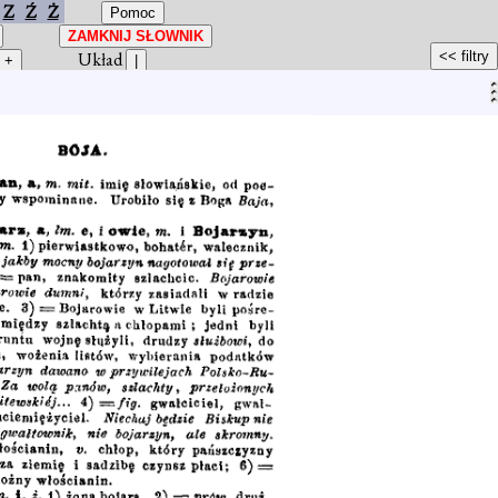
Z
Ź
Ż
Układ