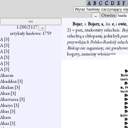
A
B
C
Ć
D
E
F
Otwórz
Bojar
,
v.
Bojarz
,
a
,
lm.
e
, i
owie
1-200/2117
2) = pan, znakomity szlachcic.
Boj
artykuły hasłowe: 1759
szlachtą a chłopami; jedni byli
putn
A
[3]
przywilejach Polsko-Ruskiéj szlac
A
[3]
Biskup nie naganiany
,
nie gwaltow
A
[3]
bogaty, zamożny włościanin.
A
[3]
A
[3]
A
[3]
Abacus
Abaddon
[3]
Abakus
[3]
Aban
[3]
Abartarea
[3]
Abarys
[3]
Abas
[3]
Abass
Abaz
[3]