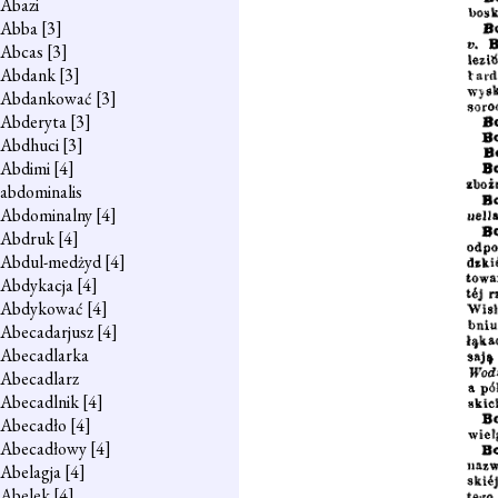
Abazi
Abba
[3]
Abcas
[3]
Abdank
[3]
Abdankować
[3]
Abderyta
[3]
Abdhuci
[3]
Abdimi
[4]
abdominalis
Abdominalny
[4]
Abdruk
[4]
Abdul-medżyd
[4]
Abdykacja
[4]
Abdykować
[4]
Abecadarjusz
[4]
Abecadlarka
Abecadlarz
Abecadlnik
[4]
Abecadło
[4]
Abecadłowy
[4]
Abelagja
[4]
Abelek
[4]