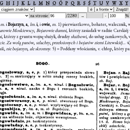
G
H
I
J
K
L
Ł
M
N
O
Ó
P
Q
R
S
Ś
T
U
V
W
X
Y
na stronie
/2280
%
,
m.
i
Bojarzyn
,
a
,
lm.
i
, i
owie
,
m.
1) pierwiastkowo, bohater, walecznik,
arowie Moskiewscy
,
Bojarowie dumni
, którzy zasiadali w radzie Carskiéj
i
, którzy z gruntu wojnę służyli, drudzy
służbowi
, do usług zamkowych, w
hcie. Za wolą panów
,
szlachty
,
przełożonych i bojarów ziemi Litewskiéj..
. 
nik
,
nie bojarzyn
,
ale skromny
. 5) = Poddany włościanin,
v.
chłop, który pań