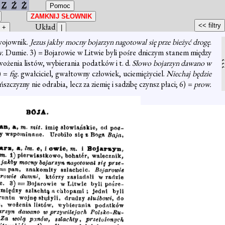
Z
Ź
Ż
Układ
 wojownik.
Jezus jakby mocny bojarzyn nagotowal się prze bieżyć drogę
.
v.
Dumie. 3) = Bojarowie w Litwie byli pośre dniczym stanem między
ożenia listów, wybierania podatków i t. d.
Słowo bojarzyn dawano w
4) =
fig.
gwałciciel, gwałtowny człowiek, uciemiężyciel.
Niechaj będzie
szczyzny nie odrabia, lecz za ziemię i sadzibę czynsz płaci; 6) =
prow.