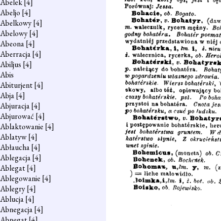
Abelek
[4]
Abeljo
[4]
Abelkowy
[4]
Abelowy
[4]
Abeona
[4]
Aberracja
[4]
Abiljus
[4]
Abis
Abiturjent
[4]
Abja
[4]
Abjuracja
[4]
Abjurować
[4]
Ablaktowanie
[4]
Ablatyw
[4]
Abłaucha
[4]
Ablegacja
[4]
Ablegat
[4]
Ablegowanie
[4]
Ablegry
[4]
Ablucja
[4]
Abnegacja
[4]
Abnegat
[4]