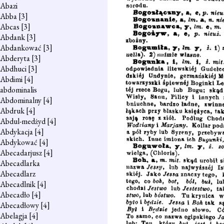
Abazi
Abba
[3]
Abcas
[3]
Abdank
[3]
Abdankować
[3]
Abderyta
[3]
Abdhuci
[3]
Abdimi
[4]
abdominalis
Abdominalny
[4]
Abdruk
[4]
Abdul-medżyd
[4]
Abdykacja
[4]
Abdykować
[4]
Abecadarjusz
[4]
Abecadlarka
Abecadlarz
Abecadlnik
[4]
Abecadło
[4]
Abecadłowy
[4]
Abelagja
[4]