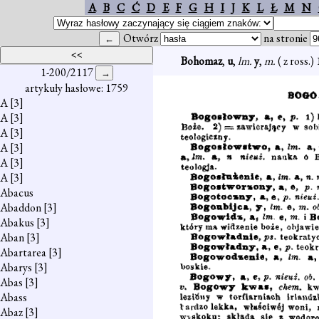
A
B
C
Ć
D
E
F
G
H
I
J
K
L
Ł
M
N
Otwórz
na stronie
Bohomaz
,
u
,
lm.
y
,
m.
( z ross.
1-200/2117
artykuły hasłowe: 1759
A
[3]
A
[3]
A
[3]
A
[3]
A
[3]
A
[3]
Abacus
Abaddon
[3]
Abakus
[3]
Aban
[3]
Abartarea
[3]
Abarys
[3]
Abas
[3]
Abass
Abaz
[3]