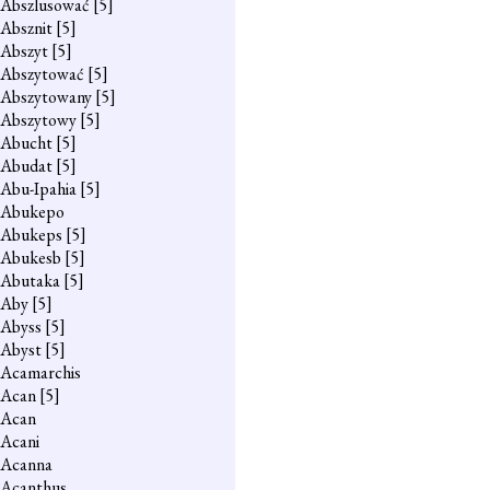
Abszlusować
[5]
Absznit
[5]
Abszyt
[5]
Abszytować
[5]
Abszytowany
[5]
Abszytowy
[5]
Abucht
[5]
Abudat
[5]
Abu-Ipahia
[5]
Abukepo
Abukeps
[5]
Abukesb
[5]
Abutaka
[5]
Aby
[5]
Abyss
[5]
Abyst
[5]
Acamarchis
Acan
[5]
Acan
Acani
Acanna
Acanthus