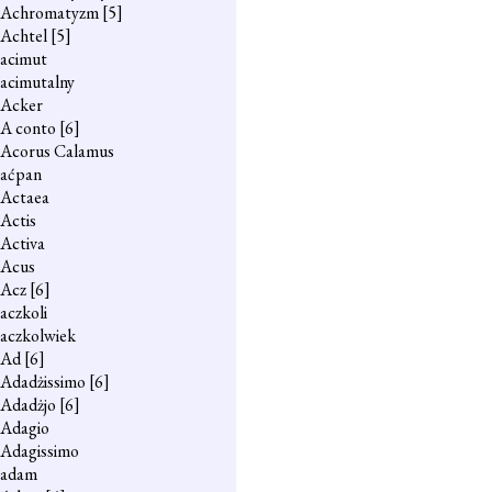
Achromatyzm
[5]
Achtel
[5]
acimut
acimutalny
Acker
A conto
[6]
Acorus Calamus
aćpan
Actaea
Actis
Activa
Acus
Acz
[6]
aczkoli
aczkolwiek
Ad
[6]
Adadżissimo
[6]
Adadżjo
[6]
Adagio
Adagissimo
adam