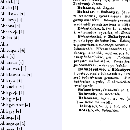
Abelek
[4]
Abeljo
[4]
Abelkowy
[4]
Abelowy
[4]
Abeona
[4]
Aberracja
[4]
Abiljus
[4]
Abis
Abiturjent
[4]
Abja
[4]
Abjuracja
[4]
Abjurować
[4]
Ablaktowanie
[4]
Ablatyw
[4]
Abłaucha
[4]
Ablegacja
[4]
Ablegat
[4]
Ablegowanie
[4]
Ablegry
[4]
Ablucja
[4]
Abnegacja
[4]
Abnegat
[4]