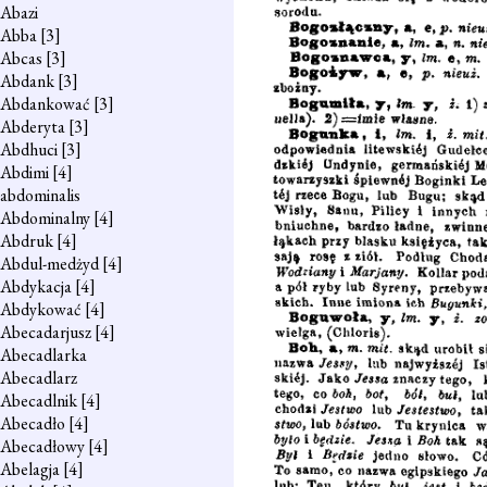
Abazi
Abba
[3]
Abcas
[3]
Abdank
[3]
Abdankować
[3]
Abderyta
[3]
Abdhuci
[3]
Abdimi
[4]
abdominalis
Abdominalny
[4]
Abdruk
[4]
Abdul-medżyd
[4]
Abdykacja
[4]
Abdykować
[4]
Abecadarjusz
[4]
Abecadlarka
Abecadlarz
Abecadlnik
[4]
Abecadło
[4]
Abecadłowy
[4]
Abelagja
[4]