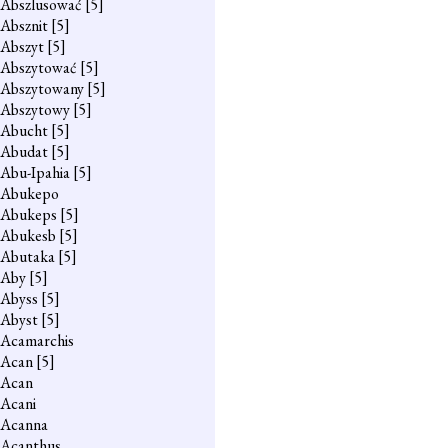
Abszlusować
[5]
Absznit
[5]
Abszyt
[5]
Abszytować
[5]
Abszytowany
[5]
Abszytowy
[5]
Abucht
[5]
Abudat
[5]
Abu-Ipahia
[5]
Abukepo
Abukeps
[5]
Abukesb
[5]
Abutaka
[5]
Aby
[5]
Abyss
[5]
Abyst
[5]
Acamarchis
Acan
[5]
Acan
Acani
Acanna
Acanthus