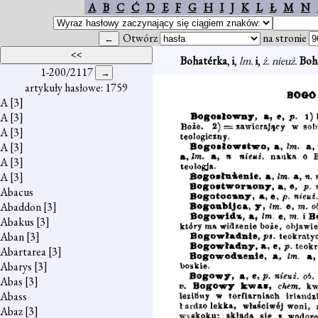
A
B
C
Ć
D
E
F
G
H
I
J
K
L
Ł
M
N
Otwórz
na stronie
Bohatérka
,
i
,
lm.
i
,
ż. nieuż.
Boh
1-200/2117
artykuły hasłowe: 1759
A
[3]
A
[3]
A
[3]
A
[3]
A
[3]
A
[3]
Abacus
Abaddon
[3]
Abakus
[3]
Aban
[3]
Abartarea
[3]
Abarys
[3]
Abas
[3]
Abass
Abaz
[3]