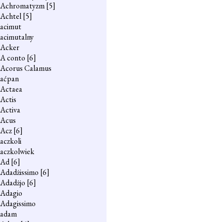
Achromatyzm
[5]
Achtel
[5]
acimut
acimutalny
Acker
A conto
[6]
Acorus Calamus
aćpan
Actaea
Actis
Activa
Acus
Acz
[6]
aczkoli
aczkolwiek
Ad
[6]
Adadżissimo
[6]
Adadżjo
[6]
Adagio
Adagissimo
adam