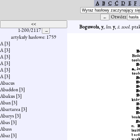
A
B
C
Ć
D
E
F
Otwórz
Boguwoła
,
y
,
lm.
y
,
ż. zool.
ptak
1-200/2117
artykuły hasłowe: 1759
A
[3]
A
[3]
A
[3]
A
[3]
A
[3]
A
[3]
Abacus
Abaddon
[3]
Abakus
[3]
Aban
[3]
Abartarea
[3]
Abarys
[3]
Abas
[3]
Abass
Abaz
[3]