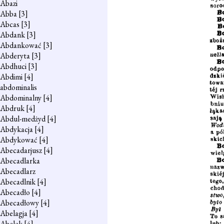
Abazi
Abba
[3]
Abcas
[3]
Abdank
[3]
Abdankować
[3]
Abderyta
[3]
Abdhuci
[3]
Abdimi
[4]
abdominalis
Abdominalny
[4]
Abdruk
[4]
Abdul-medżyd
[4]
Abdykacja
[4]
Abdykować
[4]
Abecadarjusz
[4]
Abecadlarka
Abecadlarz
Abecadlnik
[4]
Abecadło
[4]
Abecadłowy
[4]
Abelagja
[4]
Abelek
[4]