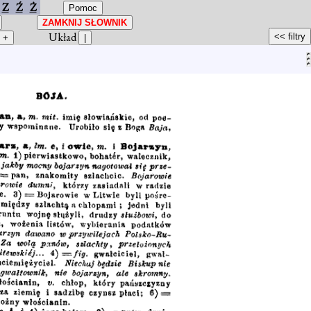
Z
Ź
Ż
Układ