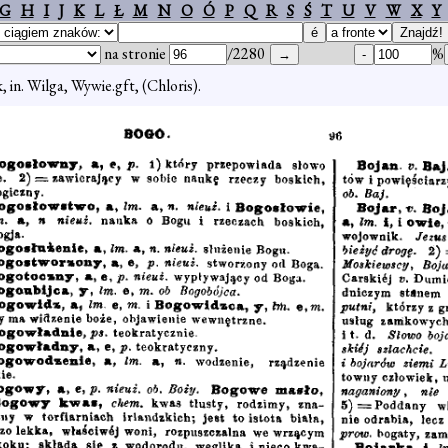
G
H
I
J
K
L
Ł
M
N
O
Ó
P
Q
R
S
Ś
T
U
V
W
X
Y
na stronie
/2280
%
, in. Wilga, Wywie.gft, (Chloris).