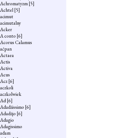
Achromatyzm
[5]
Achtel
[5]
acimut
acimutalny
Acker
A conto
[6]
Acorus Calamus
aćpan
Actaea
Actis
Activa
Acus
Acz
[6]
aczkoli
aczkolwiek
Ad
[6]
Adadżissimo
[6]
Adadżjo
[6]
Adagio
Adagissimo
adam