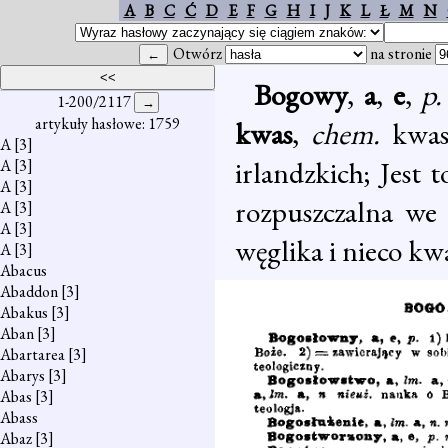
A
B
C
Ć
D
E
F
G
H
I
J
K
L
Ł
M
N
Otwórz
na stronie
Bogowy
,
a
,
e
,
p.
1-200/2117
artykuły hasłowe: 1759
kwas
,
chem.
kwas
A
[3]
irlandzkich; Jest 
A
[3]
A
[3]
rozpuszczalna we
A
[3]
A
[3]
węglika i nieco k
A
[3]
Abacus
Abaddon
[3]
Abakus
[3]
Aban
[3]
Abartarea
[3]
Abarys
[3]
Abas
[3]
Abass
Abaz
[3]