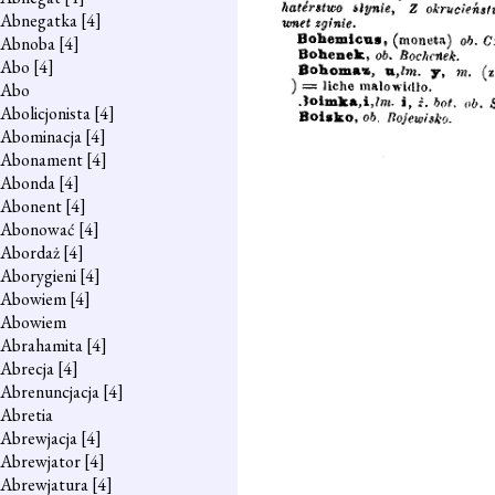
Abnegatka
[4]
Abnoba
[4]
Abo
[4]
Abo
Abolicjonista
[4]
Abominacja
[4]
Abonament
[4]
Abonda
[4]
Abonent
[4]
Abonować
[4]
Abordaż
[4]
Aborygieni
[4]
Abowiem
[4]
Abowiem
Abrahamita
[4]
Abrecja
[4]
Abrenuncjacja
[4]
Abretia
Abrewjacja
[4]
Abrewjator
[4]
Abrewjatura
[4]