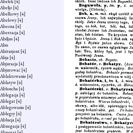
Abelek
[4]
Abeljo
[4]
Abelkowy
[4]
Abelowy
[4]
Abeona
[4]
Aberracja
[4]
Abiljus
[4]
Abis
Abiturjent
[4]
Abja
[4]
Abjuracja
[4]
Abjurować
[4]
Ablaktowanie
[4]
Ablatyw
[4]
Abłaucha
[4]
Ablegacja
[4]
Ablegat
[4]
Ablegowanie
[4]
Ablegry
[4]
Ablucja
[4]
Abnegacja
[4]
Abnegat
[4]