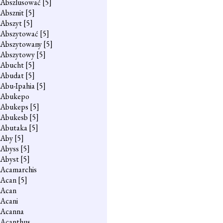
Abszlusować
[5]
Absznit
[5]
Abszyt
[5]
Abszytować
[5]
Abszytowany
[5]
Abszytowy
[5]
Abucht
[5]
Abudat
[5]
Abu-Ipahia
[5]
Abukepo
Abukeps
[5]
Abukesb
[5]
Abutaka
[5]
Aby
[5]
Abyss
[5]
Abyst
[5]
Acamarchis
Acan
[5]
Acan
Acani
Acanna
Acanthus