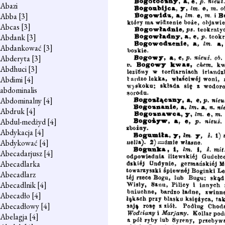
Abazi
Abba
[3]
Abcas
[3]
Abdank
[3]
Abdankować
[3]
Abderyta
[3]
Abdhuci
[3]
Abdimi
[4]
abdominalis
Abdominalny
[4]
Abdruk
[4]
Abdul-medżyd
[4]
Abdykacja
[4]
Abdykować
[4]
Abecadarjusz
[4]
Abecadlarka
Abecadlarz
Abecadlnik
[4]
Abecadło
[4]
Abecadłowy
[4]
Abelagja
[4]