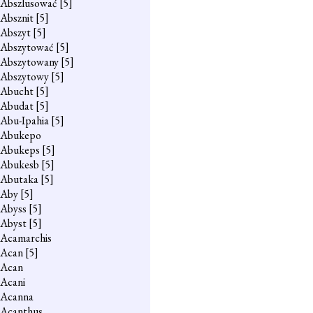
Abszlusować
[5]
Absznit
[5]
Abszyt
[5]
Abszytować
[5]
Abszytowany
[5]
Abszytowy
[5]
Abucht
[5]
Abudat
[5]
Abu-Ipahia
[5]
Abukepo
Abukeps
[5]
Abukesb
[5]
Abutaka
[5]
Aby
[5]
Abyss
[5]
Abyst
[5]
Acamarchis
Acan
[5]
Acan
Acani
Acanna
Acanthus