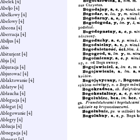
Abelek
[4]
Abeljo
[4]
Abelkowy
[4]
Abelowy
[4]
Abeona
[4]
Aberracja
[4]
Abiljus
[4]
Abis
Abiturjent
[4]
Abja
[4]
Abjuracja
[4]
Abjurować
[4]
Ablaktowanie
[4]
Ablatyw
[4]
Abłaucha
[4]
Ablegacja
[4]
Ablegat
[4]
Ablegowanie
[4]
Ablegry
[4]
Ablucja
[4]
Abnegacja
[4]
Abnegat
[4]