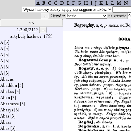
A
B
C
Ć
D
E
F
G
H
I
J
K
L
Ł
M
N
Otwórz
na stronie
Bogosądny
,
a
,
e
,
p. nieuż.
od Bo
1-200/2117
artykuły hasłowe: 1759
A
[3]
A
[3]
A
[3]
A
[3]
A
[3]
A
[3]
Abacus
Abaddon
[3]
Abakus
[3]
Aban
[3]
Abartarea
[3]
Abarys
[3]
Abas
[3]
Abass
Abaz
[3]