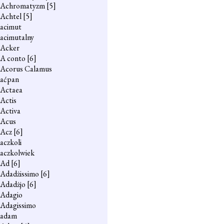
Achromatyzm
[5]
Achtel
[5]
acimut
acimutalny
Acker
A conto
[6]
Acorus Calamus
aćpan
Actaea
Actis
Activa
Acus
Acz
[6]
aczkoli
aczkolwiek
Ad
[6]
Adadżissimo
[6]
Adadżjo
[6]
Adagio
Adagissimo
adam