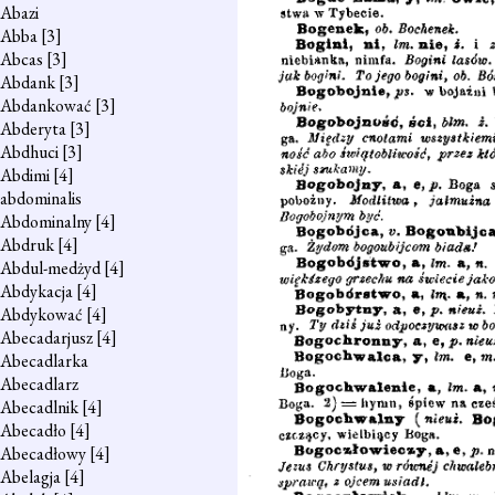
Abazi
Abba
[3]
Abcas
[3]
Abdank
[3]
Abdankować
[3]
Abderyta
[3]
Abdhuci
[3]
Abdimi
[4]
abdominalis
Abdominalny
[4]
Abdruk
[4]
Abdul-medżyd
[4]
Abdykacja
[4]
Abdykować
[4]
Abecadarjusz
[4]
Abecadlarka
Abecadlarz
Abecadlnik
[4]
Abecadło
[4]
Abecadłowy
[4]
Abelagja
[4]