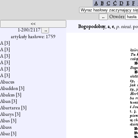
A
B
C
Ć
D
E
F
Otwórz
Bogopodobny
,
a
,
e
,
p. nieuż.
po
1-200/2117
artykuły hasłowe: 1759
A
[3]
A
[3]
A
[3]
A
[3]
A
[3]
A
[3]
Abacus
Abaddon
[3]
Abakus
[3]
Aban
[3]
Abartarea
[3]
Abarys
[3]
Abas
[3]
Abass
Abaz
[3]