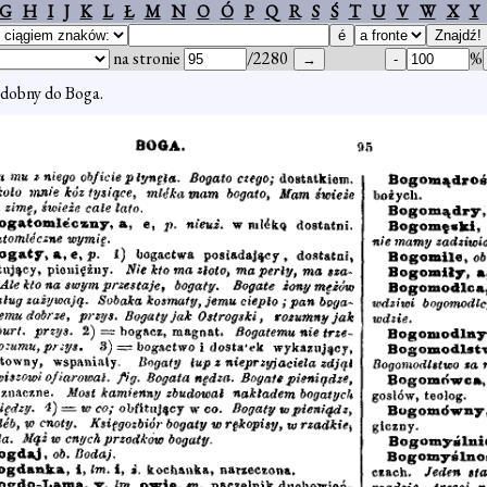
G
H
I
J
K
L
Ł
M
N
O
Ó
P
Q
R
S
Ś
T
U
V
W
X
Y
na stronie
/2280
%
dobny do Boga.