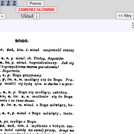
Z
Ź
Ż
Układ