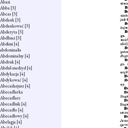
Abazi
Abba
[3]
Abcas
[3]
Abdank
[3]
Abdankować
[3]
Abderyta
[3]
Abdhuci
[3]
Abdimi
[4]
abdominalis
Abdominalny
[4]
Abdruk
[4]
Abdul-medżyd
[4]
Abdykacja
[4]
Abdykować
[4]
Abecadarjusz
[4]
Abecadlarka
Abecadlarz
Abecadlnik
[4]
Abecadło
[4]
Abecadłowy
[4]
Abelagja
[4]
Abelek
[4]