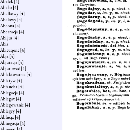
Abelek
[4]
Abeljo
[4]
Abelkowy
[4]
Abelowy
[4]
Abeona
[4]
Aberracja
[4]
Abiljus
[4]
Abis
Abiturjent
[4]
Abja
[4]
Abjuracja
[4]
Abjurować
[4]
Ablaktowanie
[4]
Ablatyw
[4]
Abłaucha
[4]
Ablegacja
[4]
Ablegat
[4]
Ablegowanie
[4]
Ablegry
[4]
Ablucja
[4]
Abnegacja
[4]
Abnegat
[4]