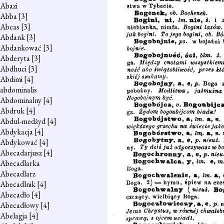
Abazi
Abba
[3]
Abcas
[3]
Abdank
[3]
Abdankować
[3]
Abderyta
[3]
Abdhuci
[3]
Abdimi
[4]
abdominalis
Abdominalny
[4]
Abdruk
[4]
Abdul-medżyd
[4]
Abdykacja
[4]
Abdykować
[4]
Abecadarjusz
[4]
Abecadlarka
Abecadlarz
Abecadlnik
[4]
Abecadło
[4]
Abecadłowy
[4]
Abelagja
[4]