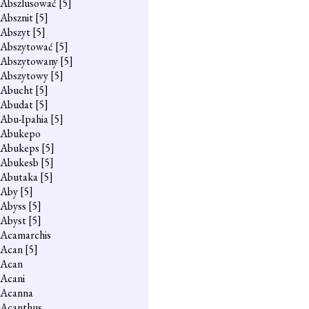
Abszlusować
[5]
Absznit
[5]
Abszyt
[5]
Abszytować
[5]
Abszytowany
[5]
Abszytowy
[5]
Abucht
[5]
Abudat
[5]
Abu-Ipahia
[5]
Abukepo
Abukeps
[5]
Abukesb
[5]
Abutaka
[5]
Aby
[5]
Abyss
[5]
Abyst
[5]
Acamarchis
Acan
[5]
Acan
Acani
Acanna
Acanthus