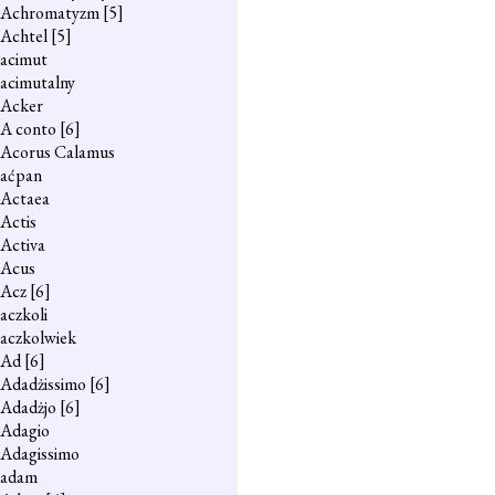
Achromatyzm
[5]
Achtel
[5]
acimut
acimutalny
Acker
A conto
[6]
Acorus Calamus
aćpan
Actaea
Actis
Activa
Acus
Acz
[6]
aczkoli
aczkolwiek
Ad
[6]
Adadżissimo
[6]
Adadżjo
[6]
Adagio
Adagissimo
adam