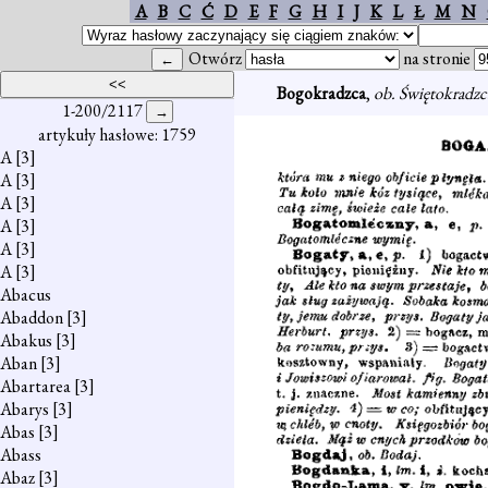
A
B
C
Ć
D
E
F
G
H
I
J
K
L
Ł
M
N
Otwórz
na stronie
Bogokradzca
,
ob. Świętokradzc
1-200/2117
artykuły hasłowe: 1759
A
[3]
A
[3]
A
[3]
A
[3]
A
[3]
A
[3]
Abacus
Abaddon
[3]
Abakus
[3]
Aban
[3]
Abartarea
[3]
Abarys
[3]
Abas
[3]
Abass
Abaz
[3]