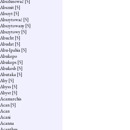
Abszlusować
[5]
Absznit
[5]
Abszyt
[5]
Abszytować
[5]
Abszytowany
[5]
Abszytowy
[5]
Abucht
[5]
Abudat
[5]
Abu-Ipahia
[5]
Abukepo
Abukeps
[5]
Abukesb
[5]
Abutaka
[5]
Aby
[5]
Abyss
[5]
Abyst
[5]
Acamarchis
Acan
[5]
Acan
Acani
Acanna
Acanthus