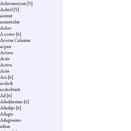
Achromatyzm
[5]
Achtel
[5]
acimut
acimutalny
Acker
A conto
[6]
Acorus Calamus
aćpan
Actaea
Actis
Activa
Acus
Acz
[6]
aczkoli
aczkolwiek
Ad
[6]
Adadżissimo
[6]
Adadżjo
[6]
Adagio
Adagissimo
adam