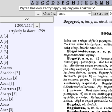
A
B
C
Ć
D
E
F
G
H
I
J
K
L
Ł
M
N
Otwórz
na stronie
Bogogrod
,
u
,
lm.
y
,
m. nieuż.
mi
1-200/2117
artykuły hasłowe: 1759
A
[3]
A
[3]
A
[3]
A
[3]
A
[3]
A
[3]
Abacus
Abaddon
[3]
Abakus
[3]
Aban
[3]
Abartarea
[3]
Abarys
[3]
Abas
[3]
Abass
Abaz
[3]