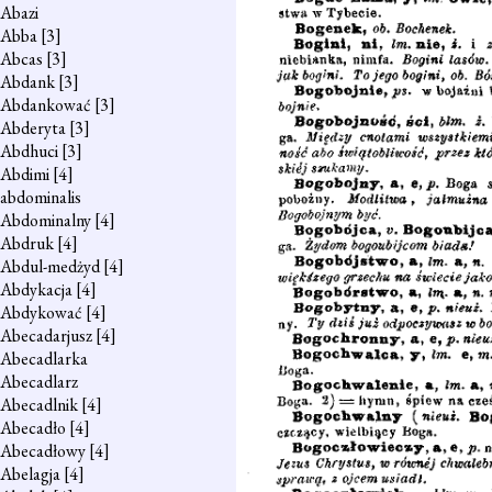
Abazi
Abba
[3]
Abcas
[3]
Abdank
[3]
Abdankować
[3]
Abderyta
[3]
Abdhuci
[3]
Abdimi
[4]
abdominalis
Abdominalny
[4]
Abdruk
[4]
Abdul-medżyd
[4]
Abdykacja
[4]
Abdykować
[4]
Abecadarjusz
[4]
Abecadlarka
Abecadlarz
Abecadlnik
[4]
Abecadło
[4]
Abecadłowy
[4]
Abelagja
[4]