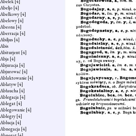
Abelek
[4]
Abeljo
[4]
Abelkowy
[4]
Abelowy
[4]
Abeona
[4]
Aberracja
[4]
Abiljus
[4]
Abis
Abiturjent
[4]
Abja
[4]
Abjuracja
[4]
Abjurować
[4]
Ablaktowanie
[4]
Ablatyw
[4]
Abłaucha
[4]
Ablegacja
[4]
Ablegat
[4]
Ablegowanie
[4]
Ablegry
[4]
Ablucja
[4]
Abnegacja
[4]
Abnegat
[4]