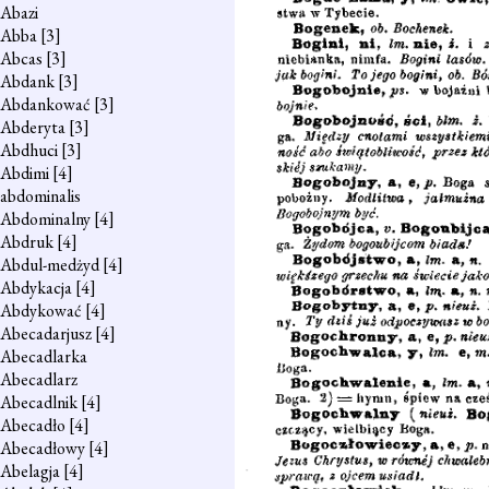
Abazi
Abba
[3]
Abcas
[3]
Abdank
[3]
Abdankować
[3]
Abderyta
[3]
Abdhuci
[3]
Abdimi
[4]
abdominalis
Abdominalny
[4]
Abdruk
[4]
Abdul-medżyd
[4]
Abdykacja
[4]
Abdykować
[4]
Abecadarjusz
[4]
Abecadlarka
Abecadlarz
Abecadlnik
[4]
Abecadło
[4]
Abecadłowy
[4]
Abelagja
[4]