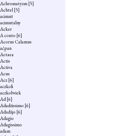
Achromatyzm
[5]
Achtel
[5]
acimut
acimutalny
Acker
A conto
[6]
Acorus Calamus
aćpan
Actaea
Actis
Activa
Acus
Acz
[6]
aczkoli
aczkolwiek
Ad
[6]
Adadżissimo
[6]
Adadżjo
[6]
Adagio
Adagissimo
adam