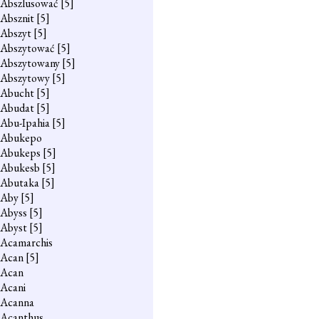
Abszlusować
[5]
Absznit
[5]
Abszyt
[5]
Abszytować
[5]
Abszytowany
[5]
Abszytowy
[5]
Abucht
[5]
Abudat
[5]
Abu-Ipahia
[5]
Abukepo
Abukeps
[5]
Abukesb
[5]
Abutaka
[5]
Aby
[5]
Abyss
[5]
Abyst
[5]
Acamarchis
Acan
[5]
Acan
Acani
Acanna
Acanthus