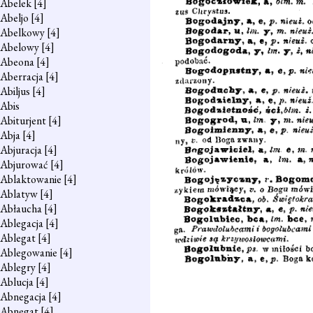
Abelek
[4]
Abeljo
[4]
Abelkowy
[4]
Abelowy
[4]
Abeona
[4]
Aberracja
[4]
Abiljus
[4]
Abis
Abiturjent
[4]
Abja
[4]
Abjuracja
[4]
Abjurować
[4]
Ablaktowanie
[4]
Ablatyw
[4]
Abłaucha
[4]
Ablegacja
[4]
Ablegat
[4]
Ablegowanie
[4]
Ablegry
[4]
Ablucja
[4]
Abnegacja
[4]
Abnegat
[4]