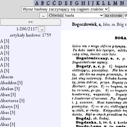
A
B
C
Ć
D
E
F
G
H
I
J
K
L
Ł
M
N
Otwórz
na stronie
Bogoczłowiek
,
a
,
blm. m.
Bóg r
1-200/2117
artykuły hasłowe: 1759
A
[3]
A
[3]
A
[3]
A
[3]
A
[3]
A
[3]
Abacus
Abaddon
[3]
Abakus
[3]
Aban
[3]
Abartarea
[3]
Abarys
[3]
Abas
[3]
Abass
Abaz
[3]