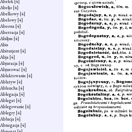
Abelek
[4]
Abeljo
[4]
Abelkowy
[4]
Abelowy
[4]
Abeona
[4]
Aberracja
[4]
Abiljus
[4]
Abis
Abiturjent
[4]
Abja
[4]
Abjuracja
[4]
Abjurować
[4]
Ablaktowanie
[4]
Ablatyw
[4]
Abłaucha
[4]
Ablegacja
[4]
Ablegat
[4]
Ablegowanie
[4]
Ablegry
[4]
Ablucja
[4]
Abnegacja
[4]
Abnegat
[4]