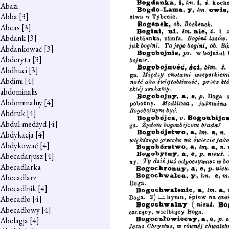
Abazi
Abba
[3]
Abcas
[3]
Abdank
[3]
Abdankować
[3]
Abderyta
[3]
Abdhuci
[3]
Abdimi
[4]
abdominalis
Abdominalny
[4]
Abdruk
[4]
Abdul-medżyd
[4]
Abdykacja
[4]
Abdykować
[4]
Abecadarjusz
[4]
Abecadlarka
Abecadlarz
Abecadlnik
[4]
Abecadło
[4]
Abecadłowy
[4]
Abelagja
[4]