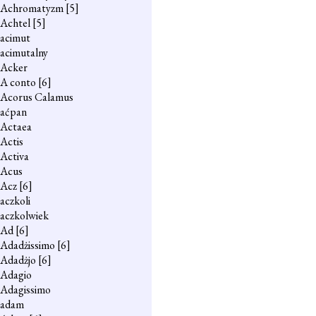
Achromatyzm
[5]
Achtel
[5]
acimut
acimutalny
Acker
A conto
[6]
Acorus Calamus
aćpan
Actaea
Actis
Activa
Acus
Acz
[6]
aczkoli
aczkolwiek
Ad
[6]
Adadżissimo
[6]
Adadżjo
[6]
Adagio
Adagissimo
adam