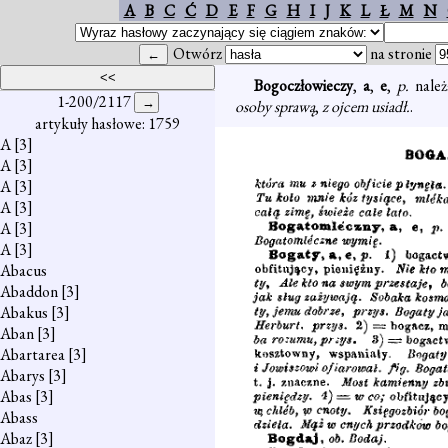
A
B
C
Ć
D
E
F
G
H
I
J
K
L
Ł
M
N
Otwórz
na stronie
Bogoczłowieczy
,
a
,
e
,
p.
nale
1-200/2117
osoby sprawą
,
z ojcem usiadł.
.
artykuły hasłowe: 1759
A
[3]
A
[3]
A
[3]
A
[3]
A
[3]
A
[3]
Abacus
Abaddon
[3]
Abakus
[3]
Aban
[3]
Abartarea
[3]
Abarys
[3]
Abas
[3]
Abass
Abaz
[3]