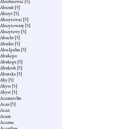
Abszlusować
[5]
Absznit
[5]
Abszyt
[5]
Abszytować
[5]
Abszytowany
[5]
Abszytowy
[5]
Abucht
[5]
Abudat
[5]
Abu-Ipahia
[5]
Abukepo
Abukeps
[5]
Abukesb
[5]
Abutaka
[5]
Aby
[5]
Abyss
[5]
Abyst
[5]
Acamarchis
Acan
[5]
Acan
Acani
Acanna
Acanthus