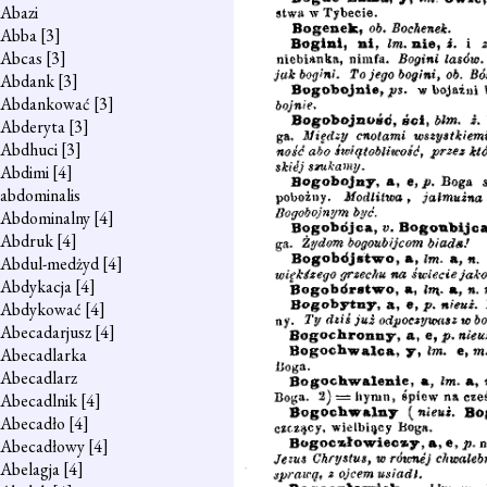
Abazi
Abba
[3]
Abcas
[3]
Abdank
[3]
Abdankować
[3]
Abderyta
[3]
Abdhuci
[3]
Abdimi
[4]
abdominalis
Abdominalny
[4]
Abdruk
[4]
Abdul-medżyd
[4]
Abdykacja
[4]
Abdykować
[4]
Abecadarjusz
[4]
Abecadlarka
Abecadlarz
Abecadlnik
[4]
Abecadło
[4]
Abecadłowy
[4]
Abelagja
[4]