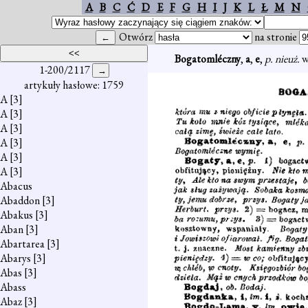
A
B
C
Ć
D
E
F
G
H
I
J
K
L
Ł
M
N
Otwórz
na stronie
Bogatomléczny
,
a
,
e
,
p. nieuż.
w
1-200/2117
artykuły hasłowe: 1759
A
[3]
A
[3]
A
[3]
A
[3]
A
[3]
A
[3]
Abacus
Abaddon
[3]
Abakus
[3]
Aban
[3]
Abartarea
[3]
Abarys
[3]
Abas
[3]
Abass
Abaz
[3]