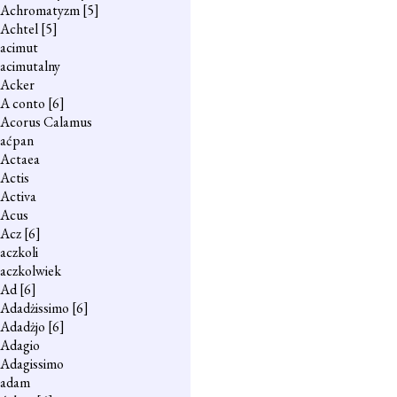
Achromatyzm
[5]
Achtel
[5]
acimut
acimutalny
Acker
A conto
[6]
Acorus Calamus
aćpan
Actaea
Actis
Activa
Acus
Acz
[6]
aczkoli
aczkolwiek
Ad
[6]
Adadżissimo
[6]
Adadżjo
[6]
Adagio
Adagissimo
adam