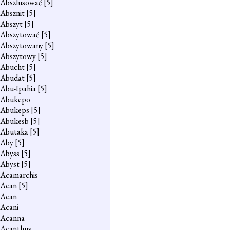
Abszlusować
[5]
Absznit
[5]
Abszyt
[5]
Abszytować
[5]
Abszytowany
[5]
Abszytowy
[5]
Abucht
[5]
Abudat
[5]
Abu-Ipahia
[5]
Abukepo
Abukeps
[5]
Abukesb
[5]
Abutaka
[5]
Aby
[5]
Abyss
[5]
Abyst
[5]
Acamarchis
Acan
[5]
Acan
Acani
Acanna
Acanthus