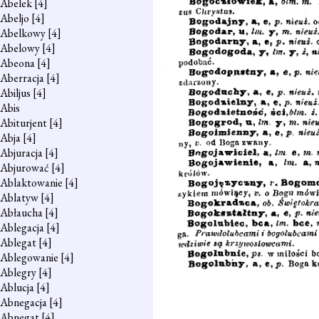
Abelek
[4]
Abeljo
[4]
Abelkowy
[4]
Abelowy
[4]
Abeona
[4]
Aberracja
[4]
Abiljus
[4]
Abis
Abiturjent
[4]
Abja
[4]
Abjuracja
[4]
Abjurować
[4]
Ablaktowanie
[4]
Ablatyw
[4]
Abłaucha
[4]
Ablegacja
[4]
Ablegat
[4]
Ablegowanie
[4]
Ablegry
[4]
Ablucja
[4]
Abnegacja
[4]
Abnegat
[4]