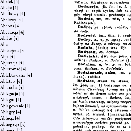
Abelek
[4]
Abeljo
[4]
Abelkowy
[4]
Abelowy
[4]
Abeona
[4]
Aberracja
[4]
Abiljus
[4]
Abis
Abiturjent
[4]
Abja
[4]
Abjuracja
[4]
Abjurować
[4]
Ablaktowanie
[4]
Ablatyw
[4]
Abłaucha
[4]
Ablegacja
[4]
Ablegat
[4]
Ablegowanie
[4]
Ablegry
[4]
Ablucja
[4]
Abnegacja
[4]
Abnegat
[4]