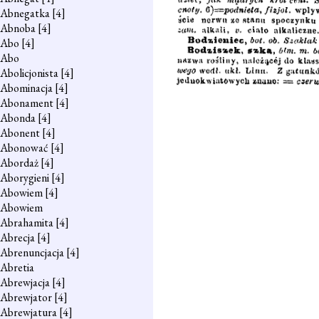
Abnegatka
[4]
Abnoba
[4]
Abo
[4]
Abo
Abolicjonista
[4]
Abominacja
[4]
Abonament
[4]
Abonda
[4]
Abonent
[4]
Abonować
[4]
Abordaż
[4]
Aborygieni
[4]
Abowiem
[4]
Abowiem
Abrahamita
[4]
Abrecja
[4]
Abrenuncjacja
[4]
Abretia
Abrewjacja
[4]
Abrewjator
[4]
Abrewjatura
[4]