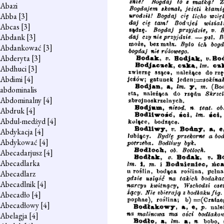
Abazi
Abba
[3]
Abcas
[3]
Abdank
[3]
Abdankować
[3]
Abderyta
[3]
Abdhuci
[3]
Abdimi
[4]
abdominalis
Abdominalny
[4]
Abdruk
[4]
Abdul-medżyd
[4]
Abdykacja
[4]
Abdykować
[4]
Abecadarjusz
[4]
Abecadlarka
Abecadlarz
Abecadlnik
[4]
Abecadło
[4]
Abecadłowy
[4]
Abelagja
[4]