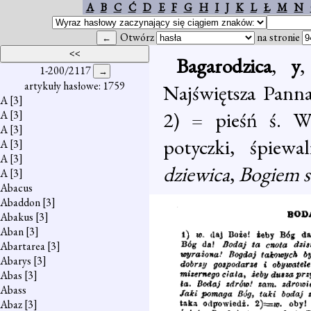
A
B
C
Ć
D
E
F
G
H
I
J
K
L
Ł
M
N
Otwórz
na stronie
Bagarodzica
,
y
1-200/2117
artykuły hasłowe: 1759
Najświętsza Pann
A
[3]
2) = pieśń ś. Wo
A
[3]
A
[3]
potyczki, śpiewa
A
[3]
A
[3]
dziewica
,
Bogiem s
A
[3]
Abacus
Abaddon
[3]
Abakus
[3]
Aban
[3]
Abartarea
[3]
Abarys
[3]
Abas
[3]
Abass
Abaz
[3]