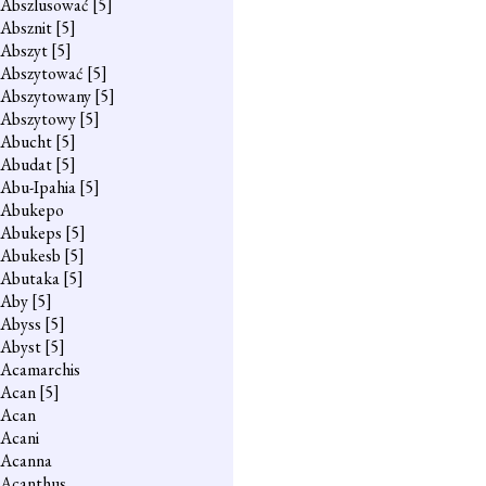
Abszlusować
[5]
Absznit
[5]
Abszyt
[5]
Abszytować
[5]
Abszytowany
[5]
Abszytowy
[5]
Abucht
[5]
Abudat
[5]
Abu-Ipahia
[5]
Abukepo
Abukeps
[5]
Abukesb
[5]
Abutaka
[5]
Aby
[5]
Abyss
[5]
Abyst
[5]
Acamarchis
Acan
[5]
Acan
Acani
Acanna
Acanthus