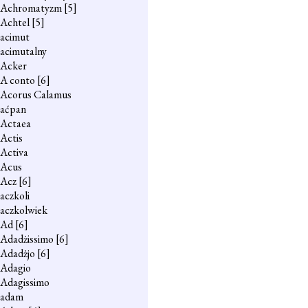
Achromatyzm
[5]
Achtel
[5]
acimut
acimutalny
Acker
A conto
[6]
Acorus Calamus
aćpan
Actaea
Actis
Activa
Acus
Acz
[6]
aczkoli
aczkolwiek
Ad
[6]
Adadżissimo
[6]
Adadżjo
[6]
Adagio
Adagissimo
adam