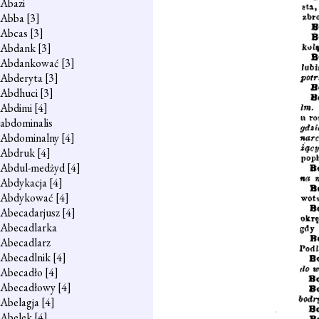
Abazi
Abba
[3]
Abcas
[3]
Abdank
[3]
Abdankować
[3]
Abderyta
[3]
Abdhuci
[3]
Abdimi
[4]
abdominalis
Abdominalny
[4]
Abdruk
[4]
Abdul-medżyd
[4]
Abdykacja
[4]
Abdykować
[4]
Abecadarjusz
[4]
Abecadlarka
Abecadlarz
Abecadlnik
[4]
Abecadło
[4]
Abecadłowy
[4]
Abelagja
[4]
Abelek
[4]