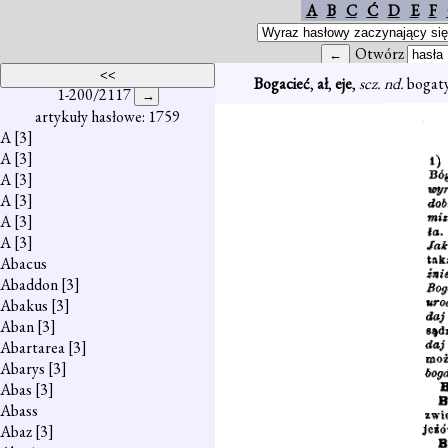
A
B
C
Ć
D
E
F
Otwórz
Bogacieć
,
ał
,
eje
,
scz. nd.
bogaty
1-200/2117
artykuły hasłowe: 1759
A
[3]
A
[3]
A
[3]
A
[3]
A
[3]
A
[3]
Abacus
Abaddon
[3]
Abakus
[3]
Aban
[3]
Abartarea
[3]
Abarys
[3]
Abas
[3]
Abass
Abaz
[3]