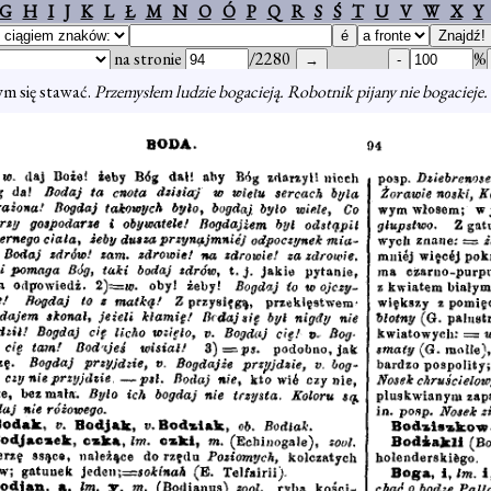
G
H
I
J
K
L
Ł
M
N
O
Ó
P
Q
R
S
Ś
T
U
V
W
X
Y
na stronie
/2280
%
m się stawać.
Przemysłem ludzie bogacieją. Robotnik pijany nie bogacieje. 