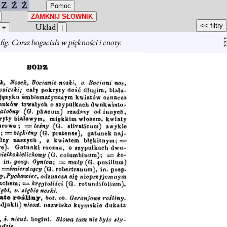
Z
Ź
Ż
Układ
fig. Coraz bogaciala w piękności i cnoty.