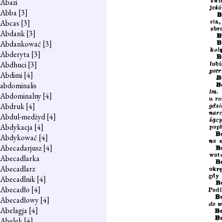
Abazi
Abba
[3]
Abcas
[3]
Abdank
[3]
Abdankować
[3]
Abderyta
[3]
Abdhuci
[3]
Abdimi
[4]
abdominalis
Abdominalny
[4]
Abdruk
[4]
Abdul-medżyd
[4]
Abdykacja
[4]
Abdykować
[4]
Abecadarjusz
[4]
Abecadlarka
Abecadlarz
Abecadlnik
[4]
Abecadło
[4]
Abecadłowy
[4]
Abelagja
[4]
Abelek
[4]