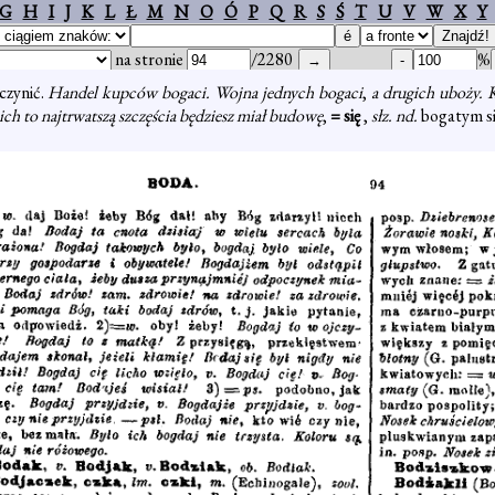
G
H
I
J
K
L
Ł
M
N
O
Ó
P
Q
R
S
Ś
T
U
V
W
X
Y
na stronie
/2280
%
czynić.
Handel kupców bogaci. Wojna jednych bogaci
,
a drugich uboży. 
ich to najtrwatszą szczęścia będziesz miał budowę
,
= się
,
słz. nd.
bogatym si