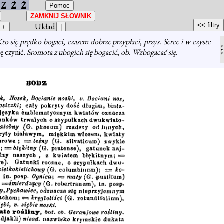
Z
Ź
Ż
Układ
Kto się prędko bogaci
,
czasem dobrze przypłaci
,
przys. Serce i w czyste
ę czynić.
Sromota z ubogich się bogacić
,
ob. Wzbogacać się
.