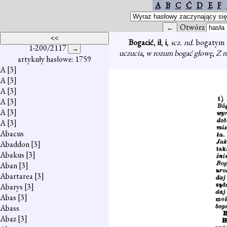
A
B
C
Ć
D
E
F
Otwórz
Bogacić
,
ił
,
i
,
scz. nd.
bogatym 
1-200/2117
uczucia
,
w rozum bogać głowę
,
Z n
artykuły hasłowe: 1759
A
[3]
A
[3]
A
[3]
A
[3]
A
[3]
A
[3]
Abacus
Abaddon
[3]
Abakus
[3]
Aban
[3]
Abartarea
[3]
Abarys
[3]
Abas
[3]
Abass
Abaz
[3]