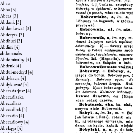
Abazi
Abba
[3]
Abcas
[3]
Abdank
[3]
Abdankować
[3]
Abderyta
[3]
Abdhuci
[3]
Abdimi
[4]
abdominalis
Abdominalny
[4]
Abdruk
[4]
Abdul-medżyd
[4]
Abdykacja
[4]
Abdykować
[4]
Abecadarjusz
[4]
Abecadlarka
Abecadlarz
Abecadlnik
[4]
Abecadło
[4]
Abecadłowy
[4]
Abelagja
[4]