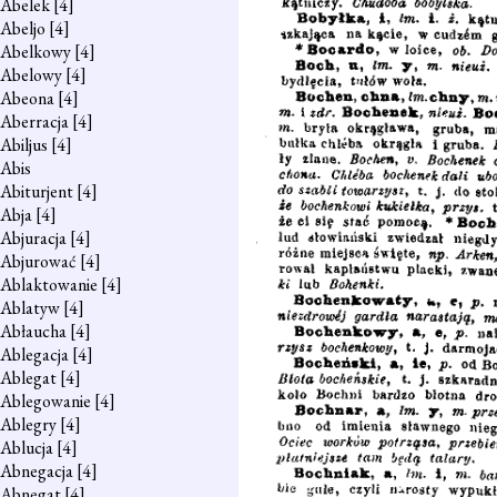
Abelek
[4]
Abeljo
[4]
Abelkowy
[4]
Abelowy
[4]
Abeona
[4]
Aberracja
[4]
Abiljus
[4]
Abis
Abiturjent
[4]
Abja
[4]
Abjuracja
[4]
Abjurować
[4]
Ablaktowanie
[4]
Ablatyw
[4]
Abłaucha
[4]
Ablegacja
[4]
Ablegat
[4]
Ablegowanie
[4]
Ablegry
[4]
Ablucja
[4]
Abnegacja
[4]
Abnegat
[4]