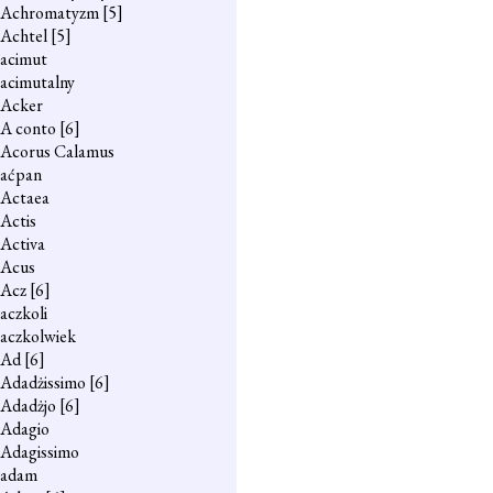
Achromatyzm
[5]
Achtel
[5]
acimut
acimutalny
Acker
A conto
[6]
Acorus Calamus
aćpan
Actaea
Actis
Activa
Acus
Acz
[6]
aczkoli
aczkolwiek
Ad
[6]
Adadżissimo
[6]
Adadżjo
[6]
Adagio
Adagissimo
adam