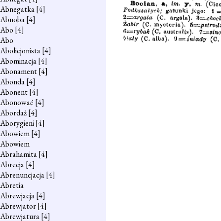
Abnegatka
[4]
Abnoba
[4]
Abo
[4]
Abo
Abolicjonista
[4]
Abominacja
[4]
Abonament
[4]
Abonda
[4]
Abonent
[4]
Abonować
[4]
Abordaż
[4]
Aborygieni
[4]
Abowiem
[4]
Abowiem
Abrahamita
[4]
Abrecja
[4]
Abrenuncjacja
[4]
Abretia
Abrewjacja
[4]
Abrewjator
[4]
Abrewjatura
[4]