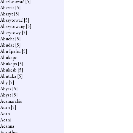
Abszlusować
[5]
Absznit
[5]
Abszyt
[5]
Abszytować
[5]
Abszytowany
[5]
Abszytowy
[5]
Abucht
[5]
Abudat
[5]
Abu-Ipahia
[5]
Abukepo
Abukeps
[5]
Abukesb
[5]
Abutaka
[5]
Aby
[5]
Abyss
[5]
Abyst
[5]
Acamarchis
Acan
[5]
Acan
Acani
Acanna
Acanthus