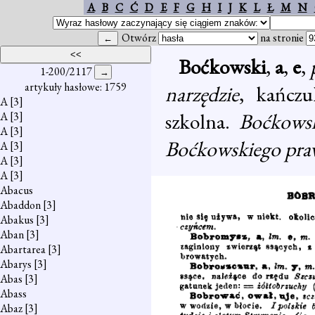
A
B
C
Ć
D
E
F
G
H
I
J
K
L
Ł
M
N
Otwórz
na stronie
Boćkowski
,
a
,
e
,
1-200/2117
artykuły hasłowe: 1759
narzędzie
, kańcz
A
[3]
szkolna.
Boćkows
A
[3]
A
[3]
Boćkowskiego pra
A
[3]
A
[3]
A
[3]
Abacus
Abaddon
[3]
Abakus
[3]
Aban
[3]
Abartarea
[3]
Abarys
[3]
Abas
[3]
Abass
Abaz
[3]