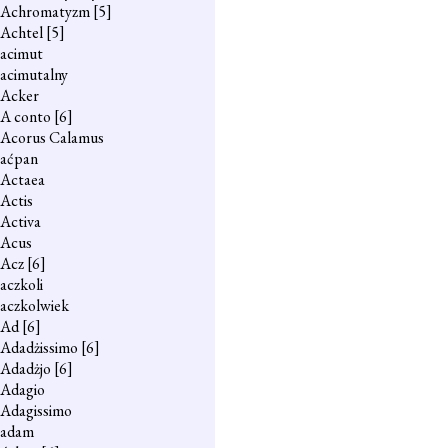
Achromatyzm
[5]
Achtel
[5]
acimut
acimutalny
Acker
A conto
[6]
Acorus Calamus
aćpan
Actaea
Actis
Activa
Acus
Acz
[6]
aczkoli
aczkolwiek
Ad
[6]
Adadżissimo
[6]
Adadżjo
[6]
Adagio
Adagissimo
adam