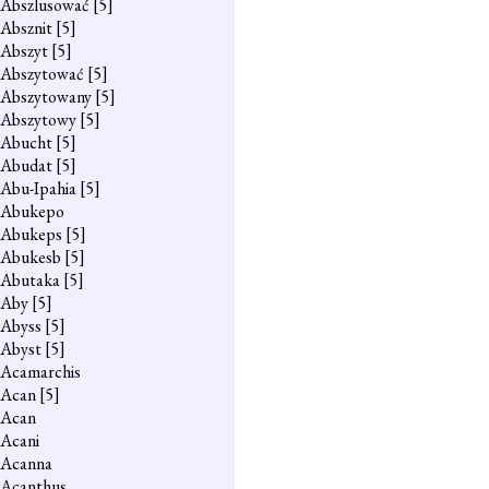
Abszlusować
[5]
Absznit
[5]
Abszyt
[5]
Abszytować
[5]
Abszytowany
[5]
Abszytowy
[5]
Abucht
[5]
Abudat
[5]
Abu-Ipahia
[5]
Abukepo
Abukeps
[5]
Abukesb
[5]
Abutaka
[5]
Aby
[5]
Abyss
[5]
Abyst
[5]
Acamarchis
Acan
[5]
Acan
Acani
Acanna
Acanthus