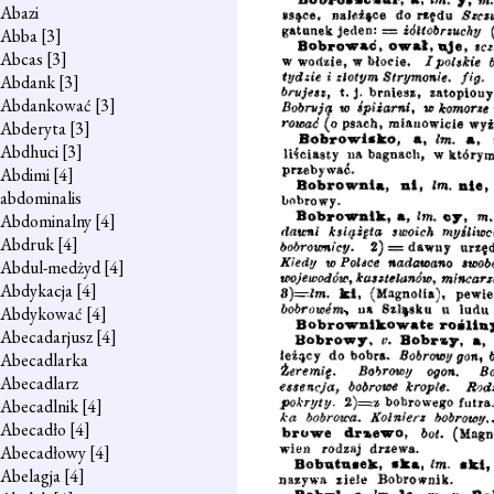
Abazi
Abba
[3]
Abcas
[3]
Abdank
[3]
Abdankować
[3]
Abderyta
[3]
Abdhuci
[3]
Abdimi
[4]
abdominalis
Abdominalny
[4]
Abdruk
[4]
Abdul-medżyd
[4]
Abdykacja
[4]
Abdykować
[4]
Abecadarjusz
[4]
Abecadlarka
Abecadlarz
Abecadlnik
[4]
Abecadło
[4]
Abecadłowy
[4]
Abelagja
[4]