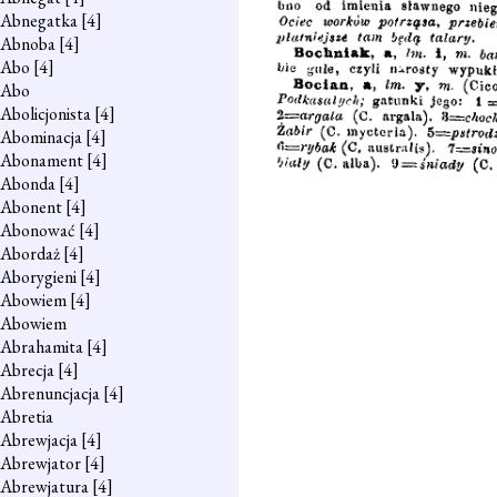
Abnegatka
[4]
Abnoba
[4]
Abo
[4]
Abo
Abolicjonista
[4]
Abominacja
[4]
Abonament
[4]
Abonda
[4]
Abonent
[4]
Abonować
[4]
Abordaż
[4]
Aborygieni
[4]
Abowiem
[4]
Abowiem
Abrahamita
[4]
Abrecja
[4]
Abrenuncjacja
[4]
Abretia
Abrewjacja
[4]
Abrewjator
[4]
Abrewjatura
[4]