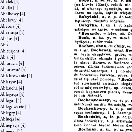
Abelek
[4]
Abeljo
[4]
Abelkowy
[4]
Abelowy
[4]
Abeona
[4]
Aberracja
[4]
Abiljus
[4]
Abis
Abiturjent
[4]
Abja
[4]
Abjuracja
[4]
Abjurować
[4]
Ablaktowanie
[4]
Ablatyw
[4]
Abłaucha
[4]
Ablegacja
[4]
Ablegat
[4]
Ablegowanie
[4]
Ablegry
[4]
Ablucja
[4]
Abnegacja
[4]
Abnegat
[4]