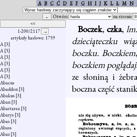
A
B
C
Ć
D
E
F
G
H
I
J
K
L
Ł
M
N
Otwórz
na stronie
Boczek
,
czka
,
lm
1-200/2117
artykuły hasłowe: 1759
dzieciąteczku wią
A
[3]
boczku. Boczkiem
A
[3]
A
[3]
boczkiem poglądaj
A
[3]
A
[3]
ze słoniną i żeb
A
[3]
Abacus
boczna część stani
Abaddon
[3]
Abakus
[3]
Aban
[3]
Abartarea
[3]
Abarys
[3]
Abas
[3]
Abass
Abaz
[3]