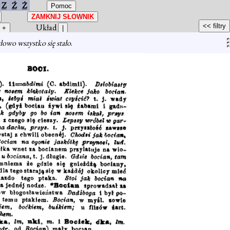
Z
Ź
Ż
Układ
słowo wszystko się stało
.