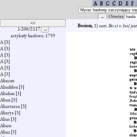
A
B
C
Ć
D
E
F
Otwórz
Bociem
, 1)
zam. Bo ci v. boć jes
1-200/2117
artykuły hasłowe: 1759
A
[3]
A
[3]
A
[3]
A
[3]
A
[3]
A
[3]
Abacus
Abaddon
[3]
Abakus
[3]
Aban
[3]
Abartarea
[3]
Abarys
[3]
Abas
[3]
Abass
Abaz
[3]