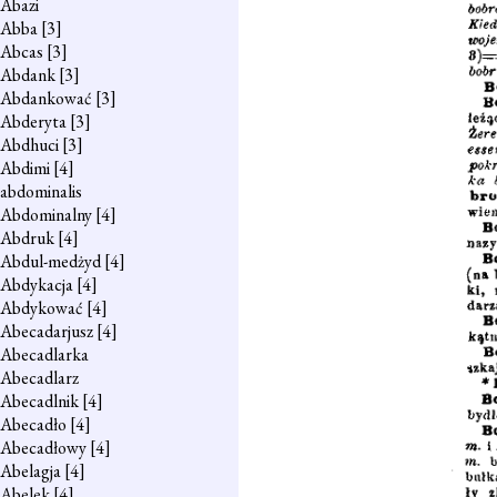
Abazi
Abba
[3]
Abcas
[3]
Abdank
[3]
Abdankować
[3]
Abderyta
[3]
Abdhuci
[3]
Abdimi
[4]
abdominalis
Abdominalny
[4]
Abdruk
[4]
Abdul-medżyd
[4]
Abdykacja
[4]
Abdykować
[4]
Abecadarjusz
[4]
Abecadlarka
Abecadlarz
Abecadlnik
[4]
Abecadło
[4]
Abecadłowy
[4]
Abelagja
[4]
Abelek
[4]