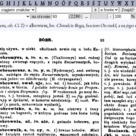
G
H
I
J
K
L
Ł
M
N
O
Ó
P
Q
R
S
Ś
T
U
V
W
X
Y
na stronie
/2280
%
tem
,
ob. Ci
. 2) = albowiem, bo.
Chwalcie Boga
,
bociem On rzekł
,
a na jego 