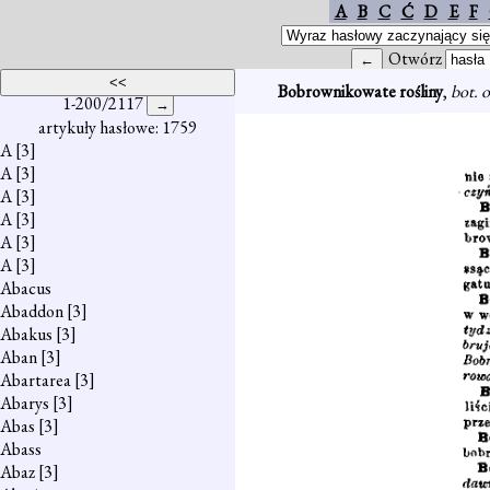
A
B
C
Ć
D
E
F
Otwórz
Bobrownikowate rośliny
,
bot. 
1-200/2117
artykuły hasłowe: 1759
A
[3]
A
[3]
A
[3]
A
[3]
A
[3]
A
[3]
Abacus
Abaddon
[3]
Abakus
[3]
Aban
[3]
Abartarea
[3]
Abarys
[3]
Abas
[3]
Abass
Abaz
[3]