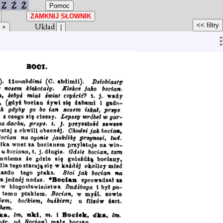
Z
Ź
Ż
Układ