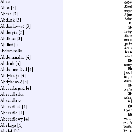
Abazi
Abba
[3]
Abcas
[3]
Abdank
[3]
Abdankować
[3]
Abderyta
[3]
Abdhuci
[3]
Abdimi
[4]
abdominalis
Abdominalny
[4]
Abdruk
[4]
Abdul-medżyd
[4]
Abdykacja
[4]
Abdykować
[4]
Abecadarjusz
[4]
Abecadlarka
Abecadlarz
Abecadlnik
[4]
Abecadło
[4]
Abecadłowy
[4]
Abelagja
[4]
Abelek
[4]