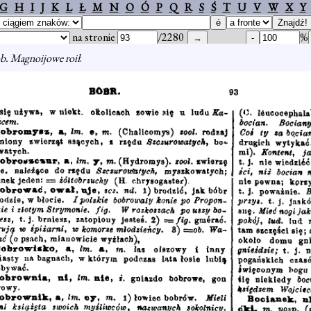
G
H
I
J
K
L
Ł
M
N
O
Ó
P
Q
R
S
Ś
T
U
V
W
X
Y
na stronie
/2280
%
ob. Magnoijowe roił
.