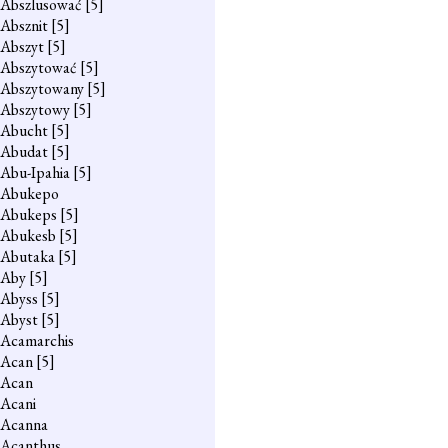
Abszlusować
[5]
Absznit
[5]
Abszyt
[5]
Abszytować
[5]
Abszytowany
[5]
Abszytowy
[5]
Abucht
[5]
Abudat
[5]
Abu-Ipahia
[5]
Abukepo
Abukeps
[5]
Abukesb
[5]
Abutaka
[5]
Aby
[5]
Abyss
[5]
Abyst
[5]
Acamarchis
Acan
[5]
Acan
Acani
Acanna
Acanthus