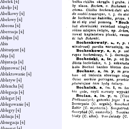
Abelek
[4]
Abeljo
[4]
Abelkowy
[4]
Abelowy
[4]
Abeona
[4]
Aberracja
[4]
Abiljus
[4]
Abis
Abiturjent
[4]
Abja
[4]
Abjuracja
[4]
Abjurować
[4]
Ablaktowanie
[4]
Ablatyw
[4]
Abłaucha
[4]
Ablegacja
[4]
Ablegat
[4]
Ablegowanie
[4]
Ablegry
[4]
Ablucja
[4]
Abnegacja
[4]
Abnegat
[4]