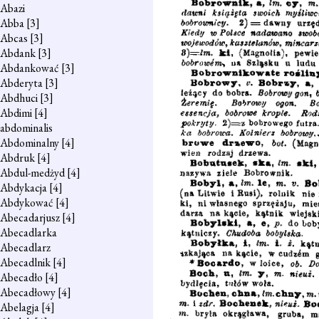
Abazi
Abba
[3]
Abcas
[3]
Abdank
[3]
Abdankować
[3]
Abderyta
[3]
Abdhuci
[3]
Abdimi
[4]
abdominalis
Abdominalny
[4]
Abdruk
[4]
Abdul-medżyd
[4]
Abdykacja
[4]
Abdykować
[4]
Abecadarjusz
[4]
Abecadlarka
Abecadlarz
Abecadlnik
[4]
Abecadło
[4]
Abecadłowy
[4]
Abelagja
[4]