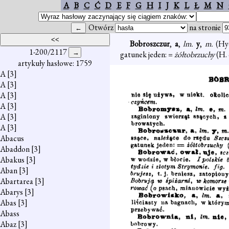
A
B
C
Ć
D
E
F
G
H
I
J
K
L
Ł
M
N
Otwórz
na stronie
Bobroszczur
,
a
,
lm.
y
,
m.
(Hy
1-200/2117
gatunek jeden: =
żółtobrzuchy
(H.
artykuły hasłowe: 1759
A
[3]
A
[3]
A
[3]
A
[3]
A
[3]
A
[3]
Abacus
Abaddon
[3]
Abakus
[3]
Aban
[3]
Abartarea
[3]
Abarys
[3]
Abas
[3]
Abass
Abaz
[3]