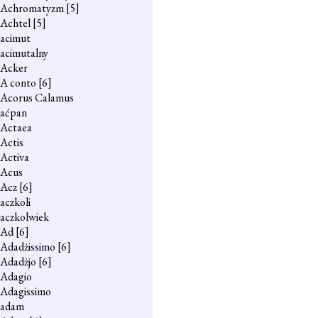
Achromatyzm
[5]
Achtel
[5]
acimut
acimutalny
Acker
A conto
[6]
Acorus Calamus
aćpan
Actaea
Actis
Activa
Acus
Acz
[6]
aczkoli
aczkolwiek
Ad
[6]
Adadżissimo
[6]
Adadżjo
[6]
Adagio
Adagissimo
adam