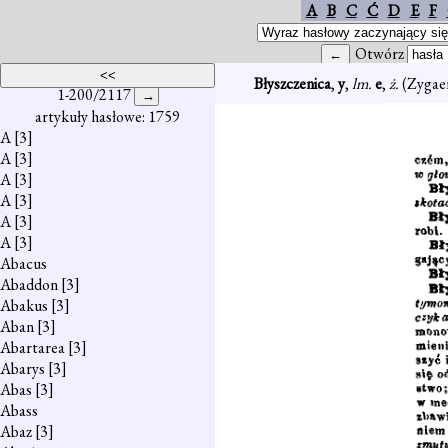
A
B
C
Ć
D
E
F
Otwórz
Błyszczenica
,
y
,
lm.
e
,
ż.
(Zygae
1-200/2117
artykuły hasłowe: 1759
A
[3]
A
[3]
A
[3]
A
[3]
A
[3]
A
[3]
Abacus
Abaddon
[3]
Abakus
[3]
Aban
[3]
Abartarea
[3]
Abarys
[3]
Abas
[3]
Abass
Abaz
[3]