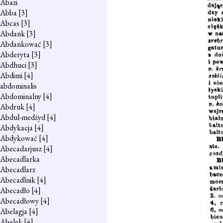
Abazi
Abba
[3]
Abcas
[3]
Abdank
[3]
Abdankować
[3]
Abderyta
[3]
Abdhuci
[3]
Abdimi
[4]
abdominalis
Abdominalny
[4]
Abdruk
[4]
Abdul-medżyd
[4]
Abdykacja
[4]
Abdykować
[4]
Abecadarjusz
[4]
Abecadlarka
Abecadlarz
Abecadlnik
[4]
Abecadło
[4]
Abecadłowy
[4]
Abelagja
[4]
Abelek
[4]