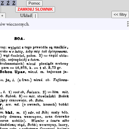
Z
Ź
Ż
Układ
lów wieczornych.