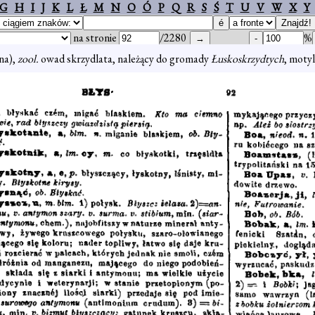
G
H
I
J
K
L
Ł
M
N
O
Ó
P
Q
R
S
Ś
T
U
V
W
X
Y
na stronie
/2280
%
na),
zool.
owad skrzydlata, należący do gromady
Łuskoskrzydtych
, moty