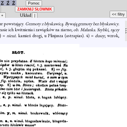
Z
Ź
Ż
Układ
mur powstający.
Grzmoty z błyskawicą. Bywają grzmoty bez błyskawicy.
zasie ich kwitnienia i zawiązków na ziarno;
ob. Małanka. Szybki
,
rączy
3) =
nieuż.
kamień drogi, u Plinjusza (astrapias). 4) =
duszy
; wzrok,