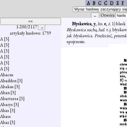
A
B
C
Ć
D
E
F
Otwórz
Błyskawica
,
y
,
lm.
e
,
ż.
1) blask
1-200/2117
Błyskawica sucha
,
lud.
t. j. błysk
artykuły hasłowe: 1759
jak błyskawica. Przelecieć
,
przemk
A
[3]
spojrzenie.
A
[3]
A
[3]
A
[3]
A
[3]
A
[3]
Abacus
Abaddon
[3]
Abakus
[3]
Aban
[3]
Abartarea
[3]
Abarys
[3]
Abas
[3]
Abass
Abaz
[3]