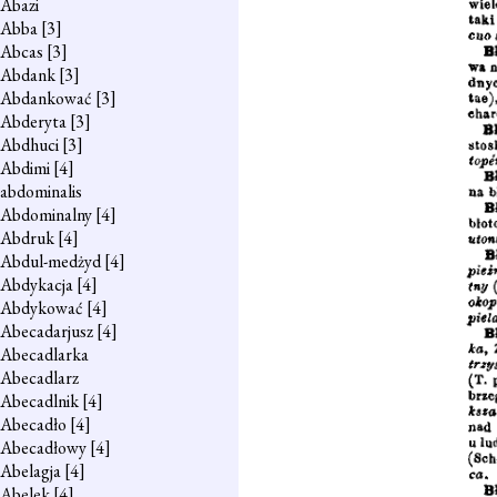
Abazi
Abba
[3]
Abcas
[3]
Abdank
[3]
Abdankować
[3]
Abderyta
[3]
Abdhuci
[3]
Abdimi
[4]
abdominalis
Abdominalny
[4]
Abdruk
[4]
Abdul-medżyd
[4]
Abdykacja
[4]
Abdykować
[4]
Abecadarjusz
[4]
Abecadlarka
Abecadlarz
Abecadlnik
[4]
Abecadło
[4]
Abecadłowy
[4]
Abelagja
[4]
Abelek
[4]