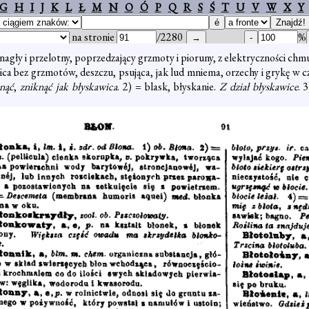
G
H
I
J
K
L
Ł
M
N
O
Ó
P
Q
R
S
Ś
T
U
V
W
X
Y
na stronie
/2280
%
 nagły i przelotny, poprzedzający grzmoty i pioruny, z elektryczności ch
awica bez grzmotów, deszczu, psująca, jak lud mniema, orzechy i grykę w c
nąć
,
zniknąć jak błyskawica
. 2) = blask, błyskanie.
Z dział błyskawice
. 