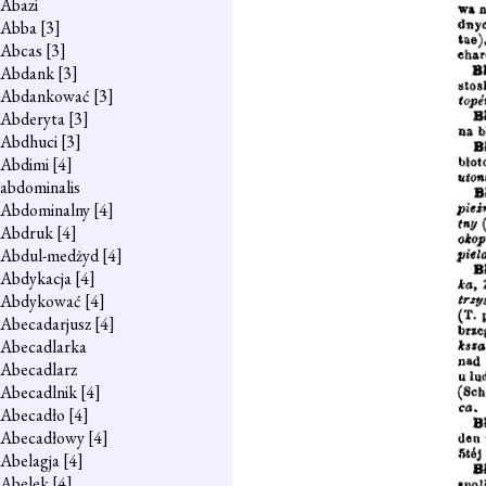
Abazi
Abba
[3]
Abcas
[3]
Abdank
[3]
Abdankować
[3]
Abderyta
[3]
Abdhuci
[3]
Abdimi
[4]
abdominalis
Abdominalny
[4]
Abdruk
[4]
Abdul-medżyd
[4]
Abdykacja
[4]
Abdykować
[4]
Abecadarjusz
[4]
Abecadlarka
Abecadlarz
Abecadlnik
[4]
Abecadło
[4]
Abecadłowy
[4]
Abelagja
[4]
Abelek
[4]