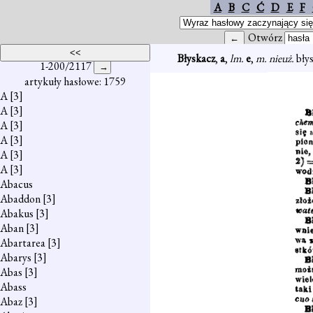
A
B
C
Ć
D
E
F
Otwórz
Błyskacz
,
a
,
lm.
e
,
m. nieuż.
błys
1-200/2117
artykuły hasłowe: 1759
A
[3]
A
[3]
A
[3]
A
[3]
A
[3]
A
[3]
Abacus
Abaddon
[3]
Abakus
[3]
Aban
[3]
Abartarea
[3]
Abarys
[3]
Abas
[3]
Abass
Abaz
[3]