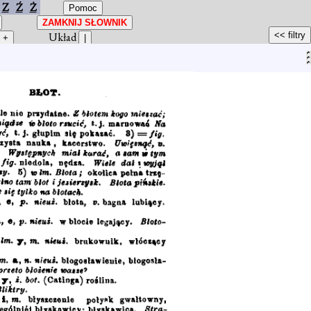
Z
Ź
Ż
Układ