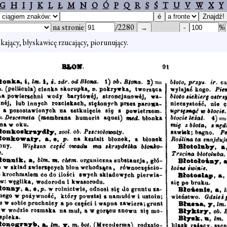
G
H
I
J
K
L
Ł
M
N
O
Ó
P
Q
R
S
Ś
T
U
V
W
X
Y
na stronie
/2280
%
kający, błyskawicę rzucający, piorunujący.