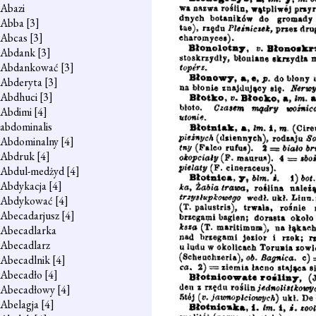
Abazi
Abba
[3]
Abcas
[3]
Abdank
[3]
Abdankować
[3]
Abderyta
[3]
Abdhuci
[3]
Abdimi
[4]
abdominalis
Abdominalny
[4]
Abdruk
[4]
Abdul-medżyd
[4]
Abdykacja
[4]
Abdykować
[4]
Abecadarjusz
[4]
Abecadlarka
Abecadlarz
Abecadlnik
[4]
Abecadło
[4]
Abecadłowy
[4]
Abelagja
[4]