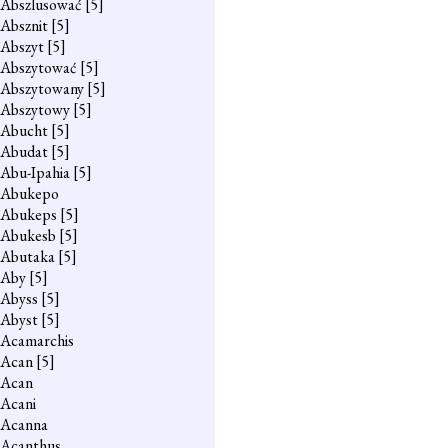
Abszlusować
[5]
Absznit
[5]
Abszyt
[5]
Abszytować
[5]
Abszytowany
[5]
Abszytowy
[5]
Abucht
[5]
Abudat
[5]
Abu-Ipahia
[5]
Abukepo
Abukeps
[5]
Abukesb
[5]
Abutaka
[5]
Aby
[5]
Abyss
[5]
Abyst
[5]
Acamarchis
Acan
[5]
Acan
Acani
Acanna
Acanthus