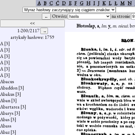
A
B
C
Ć
D
E
F
G
H
I
J
K
L
Ł
M
N
Otwórz
na stronie
Błotoslap
,
a
,
lm.
y
,
m. nieuż.
br
1-200/2117
artykuły hasłowe: 1759
A
[3]
A
[3]
A
[3]
A
[3]
A
[3]
A
[3]
Abacus
Abaddon
[3]
Abakus
[3]
Aban
[3]
Abartarea
[3]
Abarys
[3]
Abas
[3]
Abass
Abaz
[3]