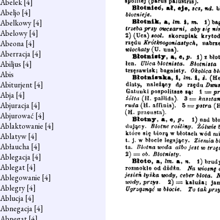
Abelek
[4]
Abeljo
[4]
Abelkowy
[4]
Abelowy
[4]
Abeona
[4]
Aberracja
[4]
Abiljus
[4]
Abis
Abiturjent
[4]
Abja
[4]
Abjuracja
[4]
Abjurować
[4]
Ablaktowanie
[4]
Ablatyw
[4]
Abłaucha
[4]
Ablegacja
[4]
Ablegat
[4]
Ablegowanie
[4]
Ablegry
[4]
Ablucja
[4]
Abnegacja
[4]
Abnegat
[4]