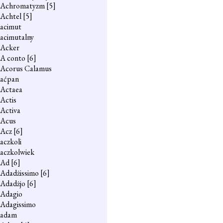
Achromatyzm
[5]
Achtel
[5]
acimut
acimutalny
Acker
A conto
[6]
Acorus Calamus
aćpan
Actaea
Actis
Activa
Acus
Acz
[6]
aczkoli
aczkolwiek
Ad
[6]
Adadżissimo
[6]
Adadżjo
[6]
Adagio
Adagissimo
adam