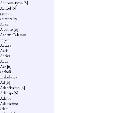
Achromatyzm
[5]
Achtel
[5]
acimut
acimutalny
Acker
A conto
[6]
Acorus Calamus
aćpan
Actaea
Actis
Activa
Acus
Acz
[6]
aczkoli
aczkolwiek
Ad
[6]
Adadżissimo
[6]
Adadżjo
[6]
Adagio
Adagissimo
adam