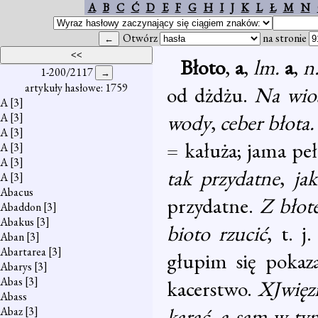
A
B
C
Ć
D
E
F
G
H
I
J
K
L
Ł
M
N
Otwórz
na stronie
Błoto
,
a
,
lm.
a
,
n
1-200/2117
artykuły hasłowe: 1759
od dżdżu.
Na wio
A
[3]
wody
,
ceber błota.
A
[3]
A
[3]
= kałuża; jama pe
A
[3]
A
[3]
tak przydatne
,
ja
A
[3]
Abacus
przydatne.
Z błot
Abaddon
[3]
Abakus
[3]
bioto rzucić
, t. 
Aban
[3]
Abartarea
[3]
głupim się pokaz
Abarys
[3]
Abas
[3]
kacerstwo.
XJwięz
Abass
karać
,
a sam w tym
Abaz
[3]