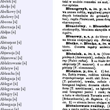
Abelek
[4]
Abeljo
[4]
Abelkowy
[4]
Abelowy
[4]
Abeona
[4]
Aberracja
[4]
Abiljus
[4]
Abis
Abiturjent
[4]
Abja
[4]
Abjuracja
[4]
Abjurować
[4]
Ablaktowanie
[4]
Ablatyw
[4]
Abłaucha
[4]
Ablegacja
[4]
Ablegat
[4]
Ablegowanie
[4]
Ablegry
[4]
Ablucja
[4]
Abnegacja
[4]
Abnegat
[4]