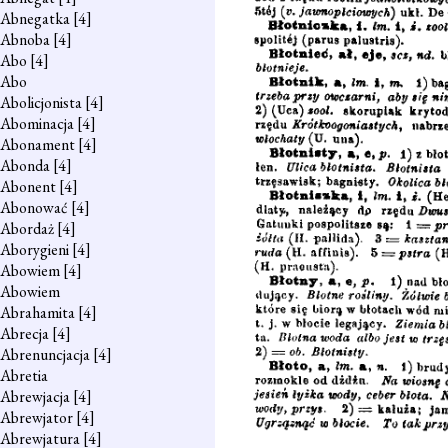
Abnegatka
[4]
Abnoba
[4]
Abo
[4]
Abo
Abolicjonista
[4]
Abominacja
[4]
Abonament
[4]
Abonda
[4]
Abonent
[4]
Abonować
[4]
Abordaż
[4]
Aborygieni
[4]
Abowiem
[4]
Abowiem
Abrahamita
[4]
Abrecja
[4]
Abrenuncjacja
[4]
Abretia
Abrewjacja
[4]
Abrewjator
[4]
Abrewjatura
[4]