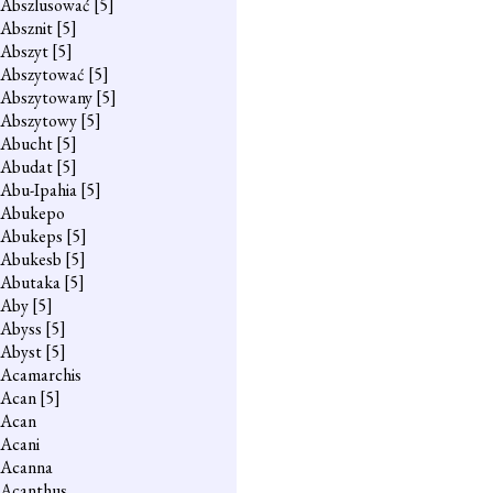
Abszlusować
[5]
Absznit
[5]
Abszyt
[5]
Abszytować
[5]
Abszytowany
[5]
Abszytowy
[5]
Abucht
[5]
Abudat
[5]
Abu-Ipahia
[5]
Abukepo
Abukeps
[5]
Abukesb
[5]
Abutaka
[5]
Aby
[5]
Abyss
[5]
Abyst
[5]
Acamarchis
Acan
[5]
Acan
Acani
Acanna
Acanthus