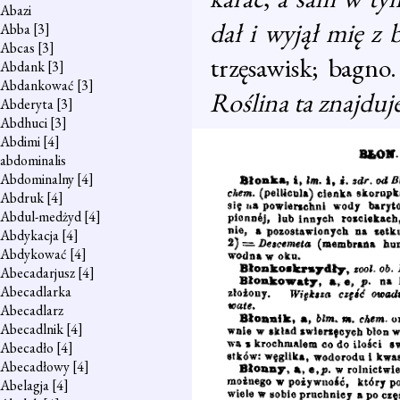
Abazi
dał i wyjął mię z 
Abba
[3]
Abcas
[3]
trzęsawisk; bagno
Abdank
[3]
Abdankować
[3]
Roślina ta znajduje
Abderyta
[3]
Abdhuci
[3]
Abdimi
[4]
abdominalis
Abdominalny
[4]
Abdruk
[4]
Abdul-medżyd
[4]
Abdykacja
[4]
Abdykować
[4]
Abecadarjusz
[4]
Abecadlarka
Abecadlarz
Abecadlnik
[4]
Abecadło
[4]
Abecadłowy
[4]
Abelagja
[4]