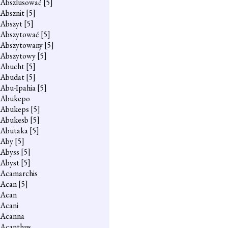
Abszlusować
[5]
Absznit
[5]
Abszyt
[5]
Abszytować
[5]
Abszytowany
[5]
Abszytowy
[5]
Abucht
[5]
Abudat
[5]
Abu-Ipahia
[5]
Abukepo
Abukeps
[5]
Abukesb
[5]
Abutaka
[5]
Aby
[5]
Abyss
[5]
Abyst
[5]
Acamarchis
Acan
[5]
Acan
Acani
Acanna
Acanthus