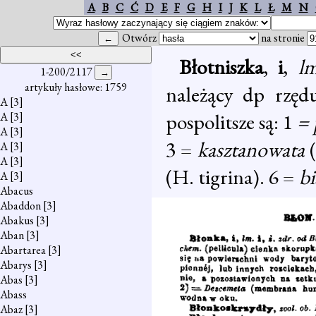
A
B
C
Ć
D
E
F
G
H
I
J
K
L
Ł
M
N
Otwórz
na stronie
Błotniszka
,
i
,
l
1-200/2117
artykuły hasłowe: 1759
należący dp rzę
A
[3]
pospolitsze są: 1
=
A
[3]
A
[3]
3 =
kasztanowata
A
[3]
A
[3]
(H. tigrina). 6 =
b
A
[3]
Abacus
Abaddon
[3]
Abakus
[3]
Aban
[3]
Abartarea
[3]
Abarys
[3]
Abas
[3]
Abass
Abaz
[3]