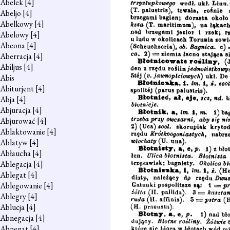
Abelek
[4]
Abeljo
[4]
Abelkowy
[4]
Abelowy
[4]
Abeona
[4]
Aberracja
[4]
Abiljus
[4]
Abis
Abiturjent
[4]
Abja
[4]
Abjuracja
[4]
Abjurować
[4]
Ablaktowanie
[4]
Ablatyw
[4]
Abłaucha
[4]
Ablegacja
[4]
Ablegat
[4]
Ablegowanie
[4]
Ablegry
[4]
Ablucja
[4]
Abnegacja
[4]
Abnegat
[4]