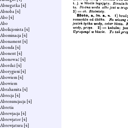
Abnegatka
[4]
Abnoba
[4]
Abo
[4]
Abo
Abolicjonista
[4]
Abominacja
[4]
Abonament
[4]
Abonda
[4]
Abonent
[4]
Abonować
[4]
Abordaż
[4]
Aborygieni
[4]
Abowiem
[4]
Abowiem
Abrahamita
[4]
Abrecja
[4]
Abrenuncjacja
[4]
Abretia
Abrewjacja
[4]
Abrewjator
[4]
Abrewjatura
[4]