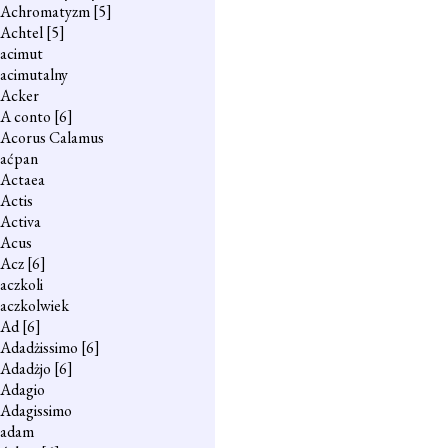
Achromatyzm
[5]
Achtel
[5]
acimut
acimutalny
Acker
A conto
[6]
Acorus Calamus
aćpan
Actaea
Actis
Activa
Acus
Acz
[6]
aczkoli
aczkolwiek
Ad
[6]
Adadżissimo
[6]
Adadżjo
[6]
Adagio
Adagissimo
adam