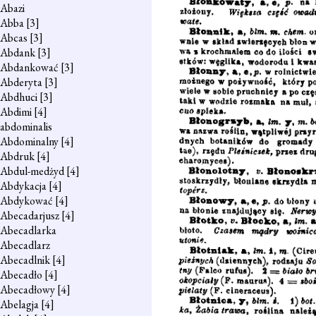
Abazi
Abba
[3]
Abcas
[3]
Abdank
[3]
Abdankować
[3]
Abderyta
[3]
Abdhuci
[3]
Abdimi
[4]
abdominalis
Abdominalny
[4]
Abdruk
[4]
Abdul-medżyd
[4]
Abdykacja
[4]
Abdykować
[4]
Abecadarjusz
[4]
Abecadlarka
Abecadlarz
Abecadlnik
[4]
Abecadło
[4]
Abecadłowy
[4]
Abelagja
[4]