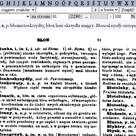
G
H
I
J
K
L
Ł
M
N
O
Ó
P
Q
R
S
Ś
T
U
V
W
X
Y
na stronie
/2280
%
,
e
,
p.
błoniastoskrzydty, błon lane skrzydła mający.
Błonoskrzydły nietope