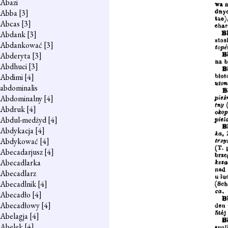
Abazi
Abba
[3]
Abcas
[3]
Abdank
[3]
Abdankować
[3]
Abderyta
[3]
Abdhuci
[3]
Abdimi
[4]
abdominalis
Abdominalny
[4]
Abdruk
[4]
Abdul-medżyd
[4]
Abdykacja
[4]
Abdykować
[4]
Abecadarjusz
[4]
Abecadlarka
Abecadlarz
Abecadlnik
[4]
Abecadło
[4]
Abecadłowy
[4]
Abelagja
[4]
Abelek
[4]