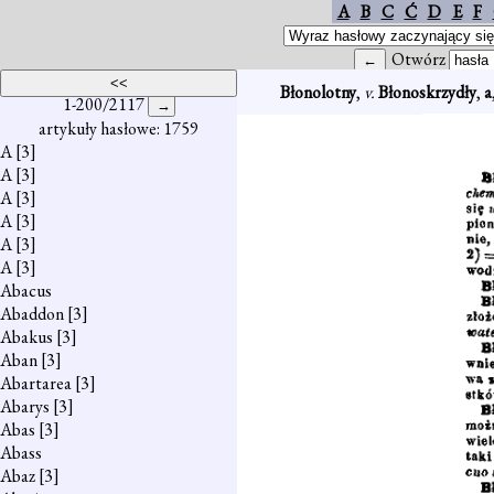
A
B
C
Ć
D
E
F
Otwórz
Błonolotny
,
v.
Błonoskrzydły
,
a
1-200/2117
artykuły hasłowe: 1759
A
[3]
A
[3]
A
[3]
A
[3]
A
[3]
A
[3]
Abacus
Abaddon
[3]
Abakus
[3]
Aban
[3]
Abartarea
[3]
Abarys
[3]
Abas
[3]
Abass
Abaz
[3]