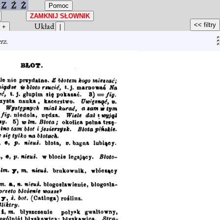
Z
Ź
Ż
Układ
rz.