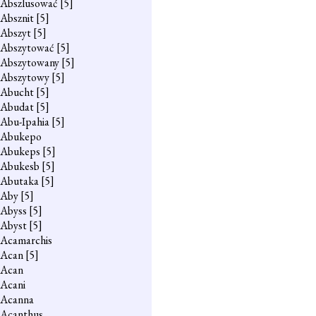
Abszlusować
[5]
Absznit
[5]
Abszyt
[5]
Abszytować
[5]
Abszytowany
[5]
Abszytowy
[5]
Abucht
[5]
Abudat
[5]
Abu-Ipahia
[5]
Abukepo
Abukeps
[5]
Abukesb
[5]
Abutaka
[5]
Aby
[5]
Abyss
[5]
Abyst
[5]
Acamarchis
Acan
[5]
Acan
Acani
Acanna
Acanthus