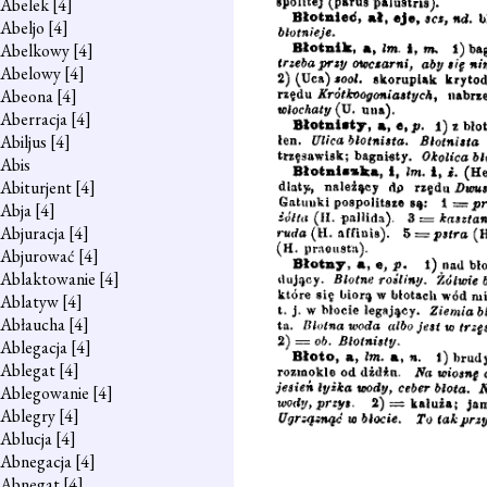
Abelek
[4]
Abeljo
[4]
Abelkowy
[4]
Abelowy
[4]
Abeona
[4]
Aberracja
[4]
Abiljus
[4]
Abis
Abiturjent
[4]
Abja
[4]
Abjuracja
[4]
Abjurować
[4]
Ablaktowanie
[4]
Ablatyw
[4]
Abłaucha
[4]
Ablegacja
[4]
Ablegat
[4]
Ablegowanie
[4]
Ablegry
[4]
Ablucja
[4]
Abnegacja
[4]
Abnegat
[4]