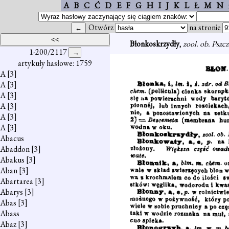
A
B
C
Ć
D
E
F
G
H
I
J
K
L
Ł
M
N
Otwórz
na stronie
Błonkoskrzydły
,
zool. ob. Pszc
1-200/2117
artykuły hasłowe: 1759
A
[3]
A
[3]
A
[3]
A
[3]
A
[3]
A
[3]
Abacus
Abaddon
[3]
Abakus
[3]
Aban
[3]
Abartarea
[3]
Abarys
[3]
Abas
[3]
Abass
Abaz
[3]