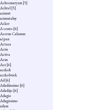
Achromatyzm
[5]
Achtel
[5]
acimut
acimutalny
Acker
A conto
[6]
Acorus Calamus
aćpan
Actaea
Actis
Activa
Acus
Acz
[6]
aczkoli
aczkolwiek
Ad
[6]
Adadżissimo
[6]
Adadżjo
[6]
Adagio
Adagissimo
adam