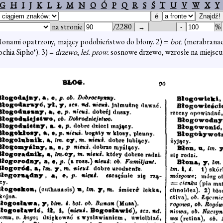
G
H
I
J
K
L
Ł
M
N
O
Ó
P
Q
R
S
Ś
T
U
V
W
X
Y
na stronie
/2280
%
onami opatrzony, mający podobieństwo do błony. 2) =
bot.
(merabranace
ochia Sipho*). 3) =
drzewo
;
leś. prow.
sosnowe drzewo, wzrosłe na miejscu 