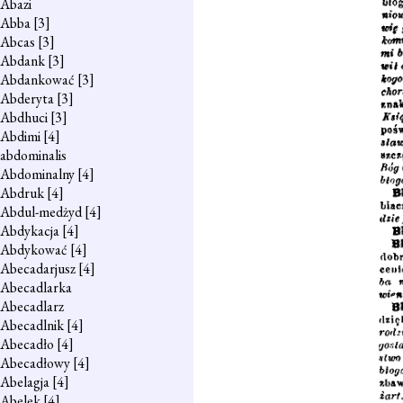
Abazi
Abba
[3]
Abcas
[3]
Abdank
[3]
Abdankować
[3]
Abderyta
[3]
Abdhuci
[3]
Abdimi
[4]
abdominalis
Abdominalny
[4]
Abdruk
[4]
Abdul-medżyd
[4]
Abdykacja
[4]
Abdykować
[4]
Abecadarjusz
[4]
Abecadlarka
Abecadlarz
Abecadlnik
[4]
Abecadło
[4]
Abecadłowy
[4]
Abelagja
[4]
Abelek
[4]