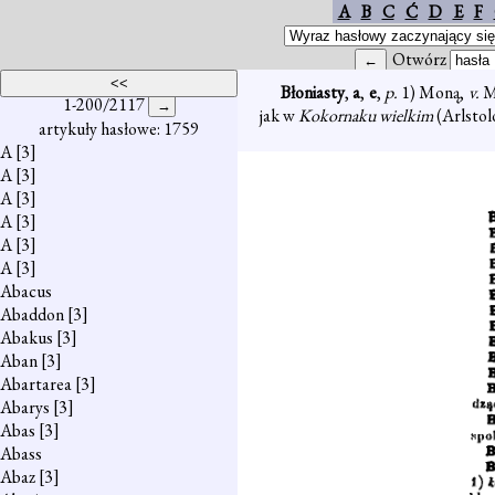
A
B
C
Ć
D
E
F
Otwórz
Błoniasty
,
a
,
e
,
p.
1) Moną,
v.
M
1-200/2117
jak w
Kokornaku wielkim
(Arlstol
artykuły hasłowe: 1759
A
[3]
A
[3]
A
[3]
A
[3]
A
[3]
A
[3]
Abacus
Abaddon
[3]
Abakus
[3]
Aban
[3]
Abartarea
[3]
Abarys
[3]
Abas
[3]
Abass
Abaz
[3]