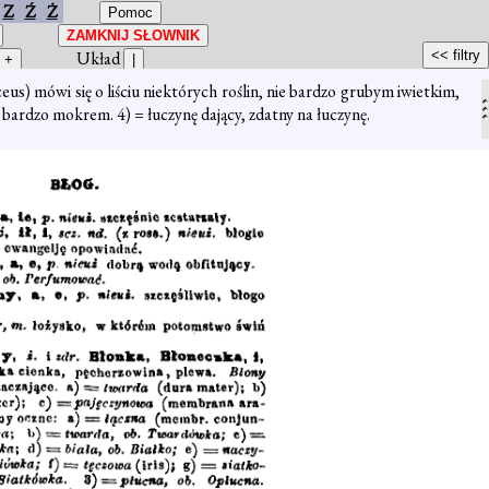
Z
Ź
Ż
Układ
us) mówi się o liściu niektórych roślin, nie bardzo grubym iwietkim,
bardzo mokrem. 4) = łuczynę dający, zdatny na łuczynę.