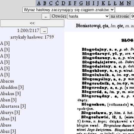
A
B
C
Ć
D
E
F
G
H
I
J
K
L
Ł
M
N
Otwórz
na stronie
Błoniastowąż
,
ęża
,
lm.
ęże
,
m. z
1-200/2117
artykuły hasłowe: 1759
A
[3]
A
[3]
A
[3]
A
[3]
A
[3]
A
[3]
Abacus
Abaddon
[3]
Abakus
[3]
Aban
[3]
Abartarea
[3]
Abarys
[3]
Abas
[3]
Abass
Abaz
[3]