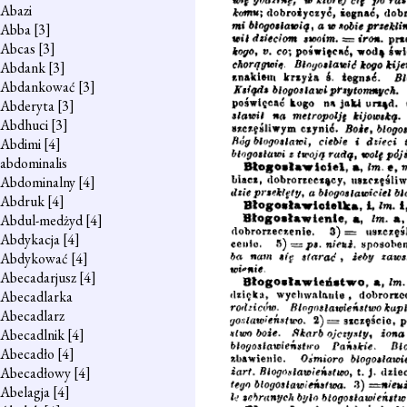
Abazi
Abba
[3]
Abcas
[3]
Abdank
[3]
Abdankować
[3]
Abderyta
[3]
Abdhuci
[3]
Abdimi
[4]
abdominalis
Abdominalny
[4]
Abdruk
[4]
Abdul-medżyd
[4]
Abdykacja
[4]
Abdykować
[4]
Abecadarjusz
[4]
Abecadlarka
Abecadlarz
Abecadlnik
[4]
Abecadło
[4]
Abecadłowy
[4]
Abelagja
[4]