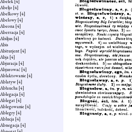
Abelek
[4]
Abeljo
[4]
Abelkowy
[4]
Abelowy
[4]
Abeona
[4]
Aberracja
[4]
Abiljus
[4]
Abis
Abiturjent
[4]
Abja
[4]
Abjuracja
[4]
Abjurować
[4]
Ablaktowanie
[4]
Ablatyw
[4]
Abłaucha
[4]
Ablegacja
[4]
Ablegat
[4]
Ablegowanie
[4]
Ablegry
[4]
Ablucja
[4]
Abnegacja
[4]
Abnegat
[4]