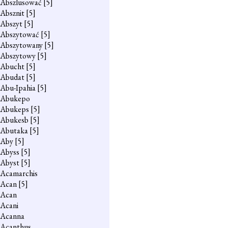
Abszlusować
[5]
Absznit
[5]
Abszyt
[5]
Abszytować
[5]
Abszytowany
[5]
Abszytowy
[5]
Abucht
[5]
Abudat
[5]
Abu-Ipahia
[5]
Abukepo
Abukeps
[5]
Abukesb
[5]
Abutaka
[5]
Aby
[5]
Abyss
[5]
Abyst
[5]
Acamarchis
Acan
[5]
Acan
Acani
Acanna
Acanthus