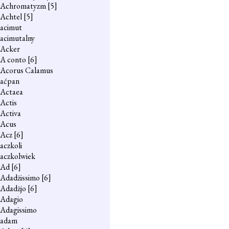
Achromatyzm
[5]
Achtel
[5]
acimut
acimutalny
Acker
A conto
[6]
Acorus Calamus
aćpan
Actaea
Actis
Activa
Acus
Acz
[6]
aczkoli
aczkolwiek
Ad
[6]
Adadżissimo
[6]
Adadżjo
[6]
Adagio
Adagissimo
adam